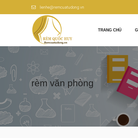
lienhe@remcuatudong.vn
TRANG CHỦ
G
rèm văn phòng