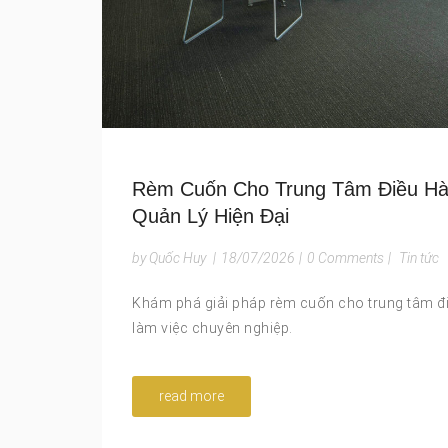
Rèm Cuốn Cho Trung Tâm Điều Hà
Quản Lý Hiện Đại
by Quốc Huy
|
18/07/2026
|
0 Comments
|
Tin tức
Khám phá giải pháp rèm cuốn cho trung tâm đi
làm việc chuyên nghiệp.
read more