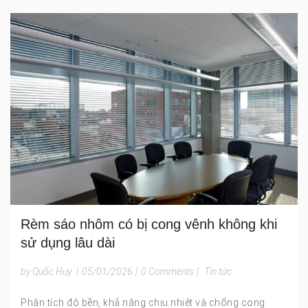
Rèm sáo nhôm có bị cong vênh không khi
sử dụng lâu dài
by Quốc Huy
|
05/01/2026
|
0 Comments
|
Tin tức
Phân tích độ bền, khả năng chịu nhiệt và chống cong