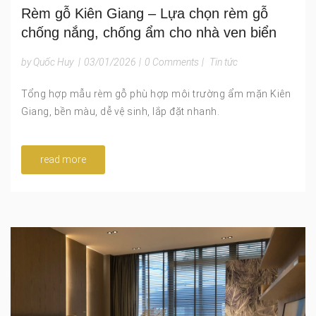
Rèm gỗ Kiên Giang – Lựa chọn rèm gỗ
chống nắng, chống ẩm cho nhà ven biển
by Quốc Huy
|
03/01/2026
|
0 Comments
|
Tin tức
Tổng hợp mẫu rèm gỗ phù hợp môi trường ẩm mặn Kiên
Giang, bền màu, dễ vệ sinh, lắp đặt nhanh.
read more