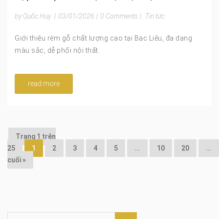
by Quốc Huy
|
03/01/2026
|
0 Comments
|
Tin tức
Giới thiệu rèm gỗ chất lượng cao tại Bạc Liêu, đa dạng
màu sắc, dễ phối nội thất.
read more
Trang 1 trên
25
1
2
3
4
5
...
10
20
...
cuối »