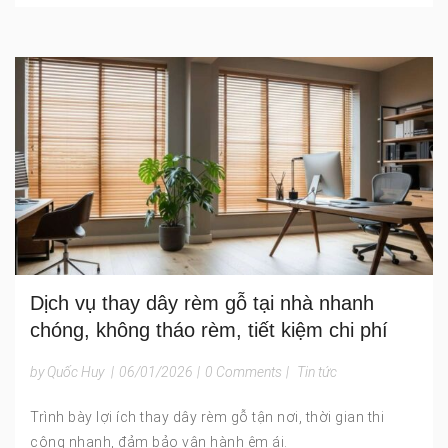
Dịch vụ thay dây rèm gỗ tại nhà nhanh
chóng, không tháo rèm, tiết kiệm chi phí
by Quốc Huy
|
06/01/2026
|
0 Comments
|
Tin tức
Trình bày lợi ích thay dây rèm gỗ tận nơi, thời gian thi
công nhanh, đảm bảo vận hành êm ái.