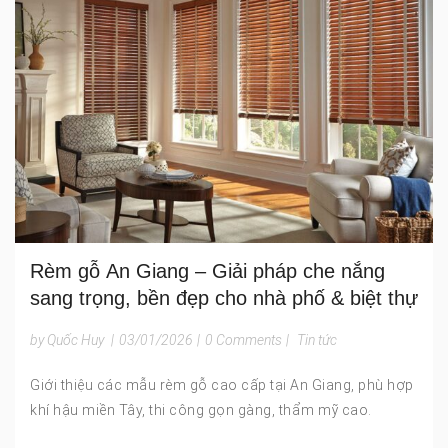
Rèm gỗ An Giang – Giải pháp che nắng
sang trọng, bền đẹp cho nhà phố & biệt thự
by Quốc Huy
|
03/01/2026
|
0 Comments
|
Tin tức
Giới thiệu các mẫu rèm gỗ cao cấp tại An Giang, phù hợp
khí hậu miền Tây, thi công gọn gàng, thẩm mỹ cao.