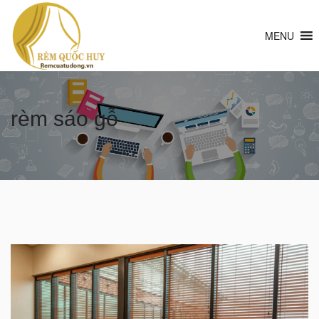
MENU
rèm sáo gỗ