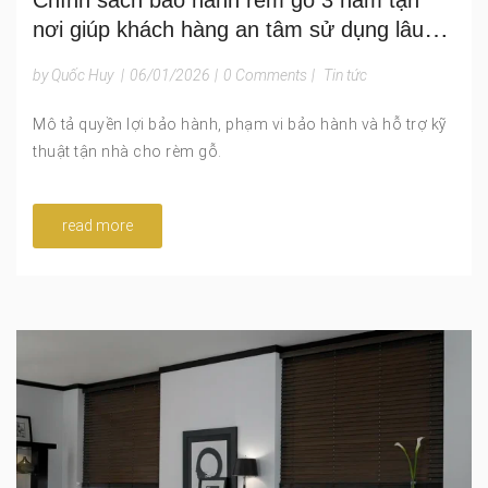
nơi giúp khách hàng an tâm sử dụng lâu
dài
by Quốc Huy
|
06/01/2026
|
0 Comments
|
Tin tức
Mô tả quyền lợi bảo hành, phạm vi bảo hành và hỗ trợ kỹ
thuật tận nhà cho rèm gỗ.
read more