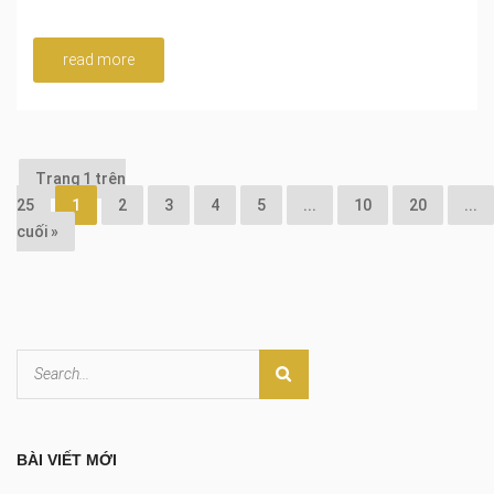
read more
Trang 1 trên
25
1
2
3
4
5
...
10
20
...
cuối »
BÀI VIẾT MỚI