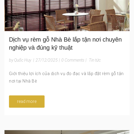
Dịch vụ rèm gỗ Nhà Bè lắp tận nơi chuyên
nghiệp và đúng kỹ thuật
by Quốc Huy
|
27/12/2025
|
0 Comments
|
Tin tức
Giới thiệu lợi ích của dịch vụ đo đạc và lắp đặt rèm gỗ tận
nơi tại Nhà Bè
read more