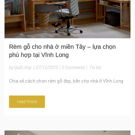
Rèm gỗ cho nhà ở miền Tây – lựa chọn
phù hợp tại Vĩnh Long
by Quốc Huy
|
27/12/2025
|
0 Comments
|
Tin tức
Chia sẻ cách chọn rèm gỗ đẹp, bền cho nhà ở Vĩnh Long
read more