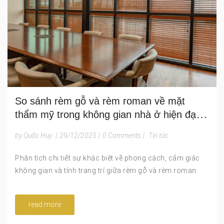
So sánh rèm gỗ và rèm roman về mặt
thẩm mỹ trong không gian nhà ở hiện đại
và cao cấp
by Quốc Huy
|
29/12/2025
|
0 Comments
|
Tin tức
Phân tích chi tiết sự khác biệt về phong cách, cảm giác
không gian và tính trang trí giữa rèm gỗ và rèm roman
read more