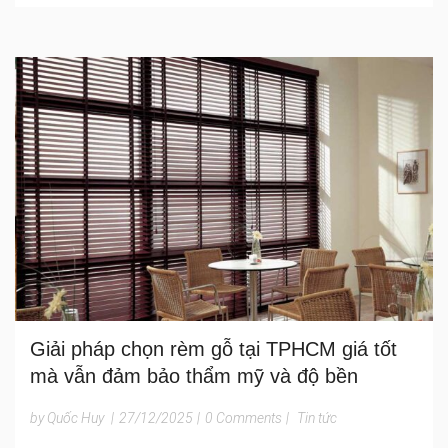
Giải pháp chọn rèm gỗ tại TPHCM giá tốt
mà vẫn đảm bảo thẩm mỹ và độ bền
by Quốc Huy
|
27/12/2025
|
0 Comments
|
Tin tức