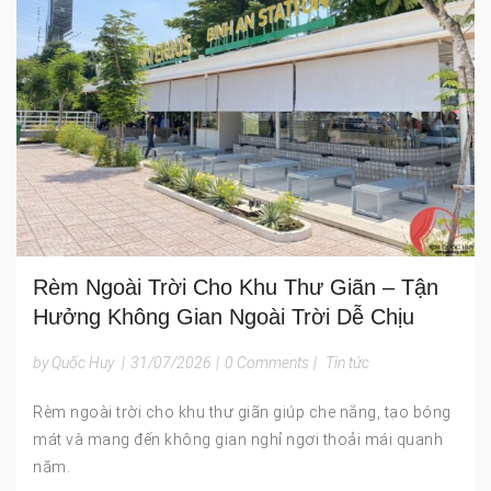
Rèm Ngoài Trời Cho Khu Thư Giãn – Tận
Hưởng Không Gian Ngoài Trời Dễ Chịu
by Quốc Huy
|
31/07/2026
|
0 Comments
|
Tin tức
Rèm ngoài trời cho khu thư giãn giúp che nắng, tạo bóng
mát và mang đến không gian nghỉ ngơi thoải mái quanh
năm.