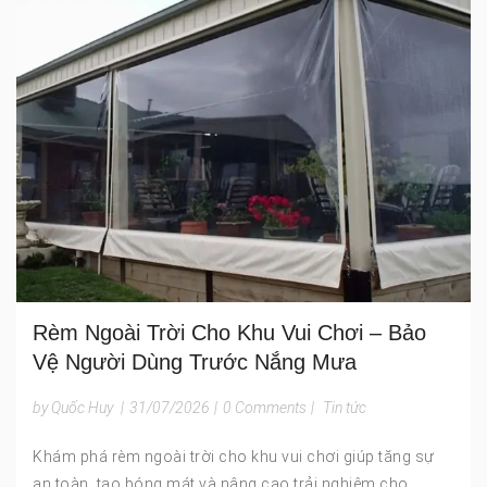
Rèm Ngoài Trời Cho Khu Vui Chơi – Bảo
Vệ Người Dùng Trước Nắng Mưa
by Quốc Huy
|
31/07/2026
|
0 Comments
|
Tin tức
Khám phá rèm ngoài trời cho khu vui chơi giúp tăng sự
an toàn, tạo bóng mát và nâng cao trải nghiệm cho