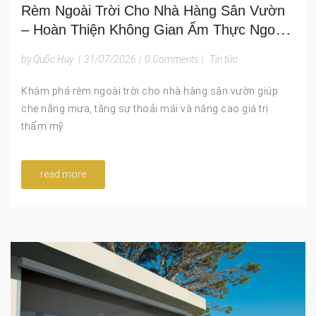
Rèm Ngoài Trời Cho Nhà Hàng Sân Vườn
– Hoàn Thiện Không Gian Ẩm Thực Ngoài
Trời
by Quốc Huy
|
31/07/2026
|
0 Comments
|
Tin tức
Khám phá rèm ngoài trời cho nhà hàng sân vườn giúp
che nắng mưa, tăng sự thoải mái và nâng cao giá trị
thẩm mỹ.
read more