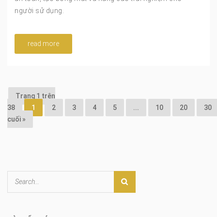
người sử dụng.
read more
Trang 1 trên
38
1
2
3
4
5
...
10
20
30
cuối »