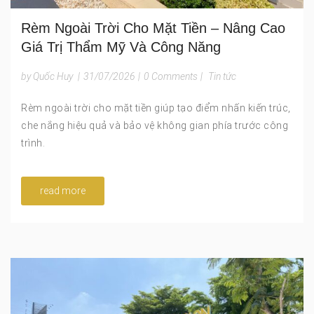
Rèm Ngoài Trời Cho Mặt Tiền – Nâng Cao
Giá Trị Thẩm Mỹ Và Công Năng
by Quốc Huy
|
31/07/2026
|
0 Comments
|
Tin tức
Rèm ngoài trời cho mặt tiền giúp tạo điểm nhấn kiến trúc,
che nắng hiệu quả và bảo vệ không gian phía trước công
trình.
read more