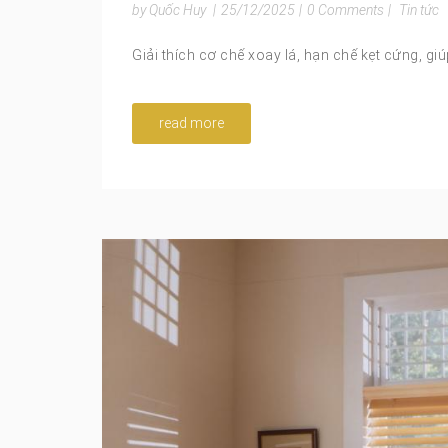
by Quốc Huy
|
25/12/2025
|
0 Comments
|
Tin tức
Giải thích cơ chế xoay lá, hạn chế kẹt cứng, gi
read more