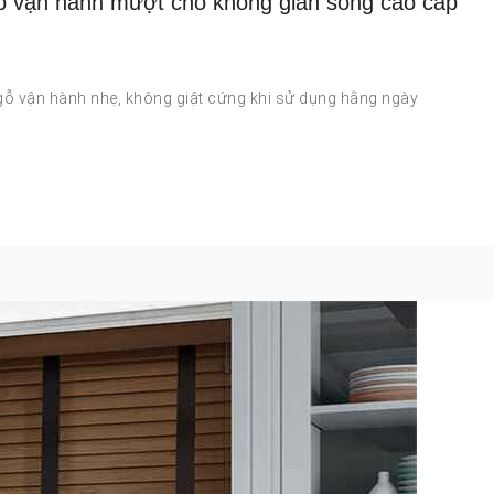
p vận hành mượt cho không gian sống cao cấp
 gỗ vận hành nhẹ, không giật cứng khi sử dụng hằng ngày