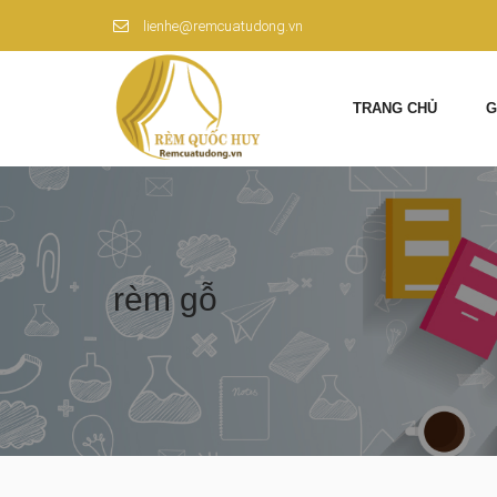
lienhe@remcuatudong.vn
TRANG CHỦ
G
rèm gỗ