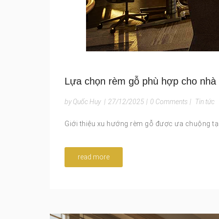
Lựa chọn rèm gỗ phù hợp cho nhà 
by Quốc Huy
|
27/12/2025
|
0 Comments
|
Tin tức
Giới thiệu xu hướng rèm gỗ được ưa chuộng tạ
read more