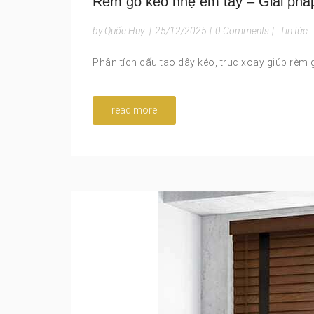
Rèm gỗ kéo nhẹ êm tay – Giải phá
by Quốc Huy
|
25/12/2025
|
0 Comments
|
Tin tức
Phân tích cấu tạo dây kéo, trục xoay giúp rèm
read more