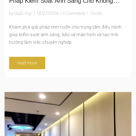
Pháp Kiểm Soát Ánh Sáng Cho Không
Gian Quản Lý Hiện Đại
by Quốc Huy
|
18/07/2026
|
0 Comments
|
Tin tức
Khám phá giải pháp rèm cuốn cho trung tâm điều hành
giúp kiểm soát ánh sáng, bảo vệ màn hình và tạo môi
trường làm việc chuyên nghiệp.
read more