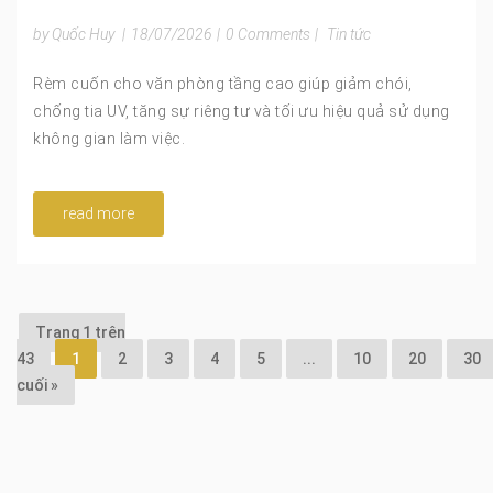
Gian Nhiều Kính
by Quốc Huy
|
18/07/2026
|
0 Comments
|
Tin tức
Rèm cuốn cho văn phòng tầng cao giúp giảm chói,
chống tia UV, tăng sự riêng tư và tối ưu hiệu quả sử dụng
không gian làm việc.
read more
Trang 1 trên
43
1
2
3
4
5
...
10
20
30
cuối »