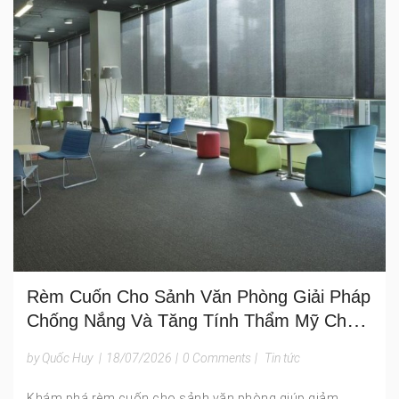
Rèm Cuốn Cho Sảnh Văn Phòng Giải Pháp
Chống Nắng Và Tăng Tính Thẩm Mỹ Cho
Khu Vực Đón Tiếp
by Quốc Huy
|
18/07/2026
|
0 Comments
|
Tin tức
Khám phá rèm cuốn cho sảnh văn phòng giúp giảm