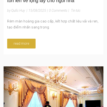
tôn lên vẻ lộng lẫy cho ngôi nhà
by Quốc Huy
|
15/08/2025
|
0 Comments
|
Tin tức
Rèm màn hoàng gia cao cấp, kết hợp chất liệu vải và ren,
tạo điểm nhấn sang trọng.
read more