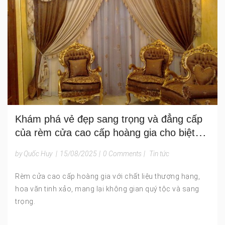
Khám phá vẻ đẹp sang trọng và đẳng cấp
của rèm cửa cao cấp hoàng gia cho biệt
thự và không gian VIP
by Quốc Huy
|
15/08/2025
|
0 Comments
|
Tin tức
Rèm cửa cao cấp hoàng gia với chất liệu thượng hạng,
hoa văn tinh xảo, mang lại không gian quý tộc và sang
trọng.