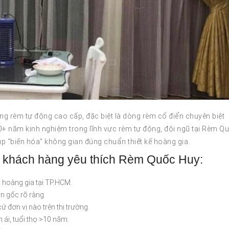
g rèm tự động cao cấp, đặc biệt là dòng rèm cổ điển chuyên biệt
+ năm kinh nghiệm trong lĩnh vực rèm tự động, đội ngũ tại Rèm Q
p “biến hóa” không gian đúng chuẩn thiết kế hoàng gia.
ến khách hàng yêu thích Rèm Quốc Huy:
 hoàng gia tại TP.HCM.
n gốc rõ ràng.
ứ đơn vị nào trên thị trường.
 ái, tuổi thọ >10 năm.