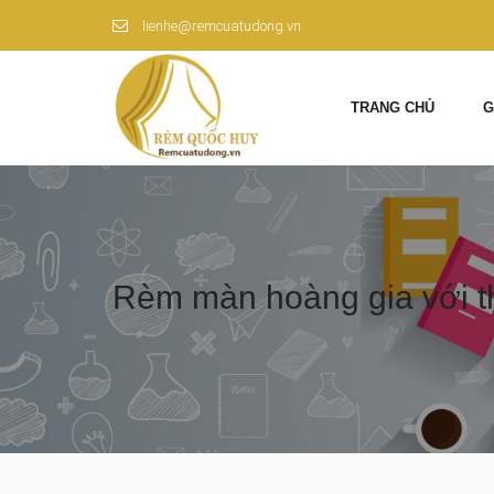
lienhe@remcuatudong.vn
TRANG CHỦ
G
Rèm màn hoàng gia với thi