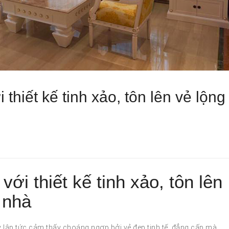
hiết kế tinh xảo, tôn lên vẻ lộng
i thiết kế tinh xảo, tôn lên
 nhà
lập tức cảm thấy choáng ngợp bởi vẻ đẹp tinh tế, đẳng cấp mà