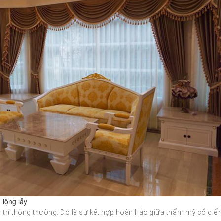
lộng lẫy
trí thông thường. Đó là sự kết hợp hoàn hảo giữa thẩm mỹ cổ điể