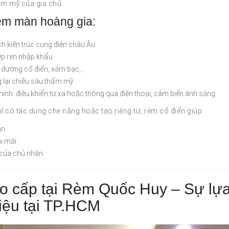
ẩm mỹ của gia chủ.
èm màn hoàng gia:
h kiến trúc cung điện châu Âu.
hợp ren nhập khẩu.
h dương cổ điển, xám bạc,…
 lại chiều sâu thẩm mỹ.
inh: điều khiển từ xa hoặc thông qua điện thoại, cảm biến ánh sáng.
có tác dụng che nắng hoặc tạo riêng tư, rèm cổ điển giúp:
an.
i mái.
 của chủ nhân.
o cấp tại Rèm Quốc Huy – Sự lự
iệu tại TP.HCM