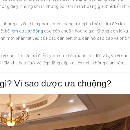
hông để ý, nhưng chính những bộ rèm màn hoàng gia thiết kế tinh 
 những ai yêu thích phong cách sang trọng tin tưởng tìm đến khi
ết kế
rèm cửa tự động
cao cấp chuẩn hoàng gia. Không còn là xu
nh một phần tất yếu của các căn biệt thự, căn hộ cao cấp và phò
 vì sao rèm tân cổ điển lại có sức hút mạnh mẽ đến vậy, và vì sao
.HCM khi theo đuổi vẻ đẹp đẳng cấp và tiện nghi không gian sống!
gì? Vì sao được ưa chuộng?