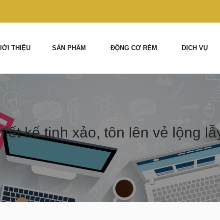
IỚI THIỆU
SẢN PHẨM
ĐỘNG CƠ RÈM
DỊCH VỤ
ết kế tinh xảo, tôn lên vẻ lộng l