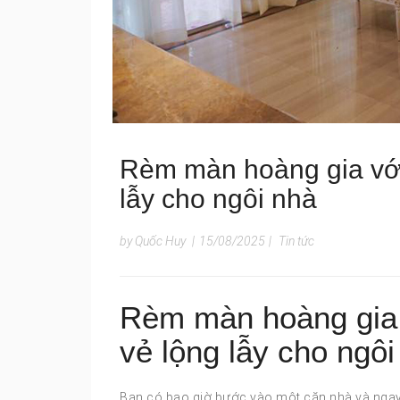
Rèm màn hoàng gia với t
lẫy cho ngôi nhà
by Quốc Huy
|
15/08/2025
|
Tin tức
Rèm màn hoàng gia vớ
vẻ lộng lẫy cho ngôi
Bạn có bao giờ bước vào một căn nhà và ngay 