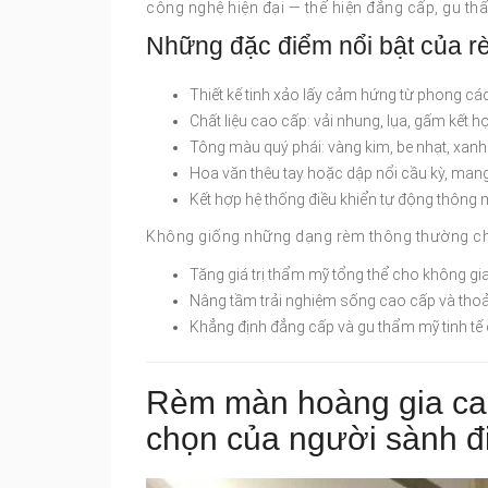
công nghệ hiện đại — thể hiện đẳng cấp, gu th
Những đặc điểm nổi bật của r
Thiết kế tinh xảo lấy cảm hứng từ phong các
Chất liệu cao cấp: vải nhung, lụa, gấm kết 
Tông màu quý phái: vàng kim, be nhạt, xan
Hoa văn thêu tay hoặc dập nổi cầu kỳ, mang
Kết hợp hệ thống điều khiển tự động thông m
Không giống những dạng rèm thông thường chỉ 
Tăng giá trị thẩm mỹ tổng thể cho không gi
Nâng tầm trải nghiệm sống cao cấp và thoả
Khẳng định đẳng cấp và gu thẩm mỹ tinh tế
Rèm màn hoàng gia ca
chọn của người sành đ