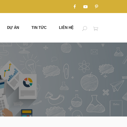
DỰ ÁN
TIN TỨC
LIÊN HỆ
ả