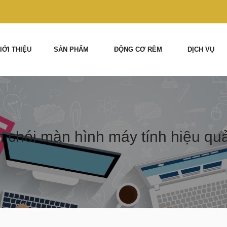
IỚI THIỆU
SẢN PHẨM
ĐỘNG CƠ RÈM
DỊCH VỤ
 chói màn hình máy tính hiệu qu