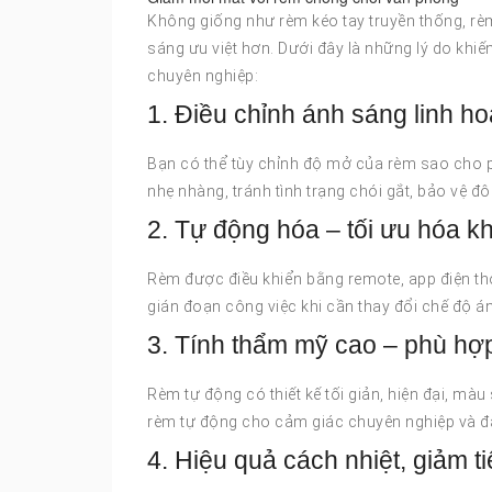
Không giống như rèm kéo tay truyền thống, rèm
sáng ưu việt hơn. Dưới đây là những lý do khiế
chuyên nghiệp:
1. Điều chỉnh ánh sáng linh ho
Bạn có thể tùy chỉnh độ mở của rèm sao cho
nhẹ nhàng, tránh tình trạng chói gắt, bảo vệ đô
2. Tự động hóa – tối ưu hóa k
Rèm được điều khiển bằng remote, app điện th
gián đoạn công việc khi cần thay đổi chế độ án
3. Tính thẩm mỹ cao – phù hợp
Rèm tự động có thiết kế tối giản, hiện đại, màu
rèm tự động cho cảm giác chuyên nghiệp và đẳ
4. Hiệu quả cách nhiệt, giảm t