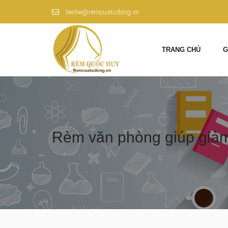
lienhe@remcuatudong.vn
TRANG CHỦ
G
Rèm văn phòng giúp giảm