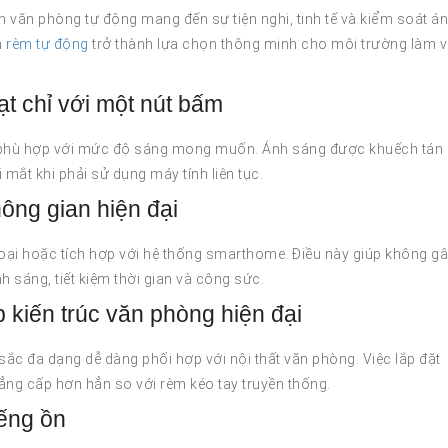
 văn phòng tự động mang đến sự tiện nghi, tinh tế và kiểm soát á
n
rèm tự động
trở thành lựa chọn thông minh cho môi trường làm v
ạt chỉ với một nút bấm
 phù hợp với mức độ sáng mong muốn. Ánh sáng được khuếch tán
i mắt khi phải sử dụng máy tính liên tục.
hông gian hiện đại
oại hoặc tích hợp với hệ thống smarthome. Điều này giúp không g
h sáng, tiết kiệm thời gian và công sức.
 kiến trúc văn phòng hiện đại
 sắc đa dạng dễ dàng phối hợp với nội thất văn phòng. Việc lắp đặt
ng cấp hơn hẳn so với rèm kéo tay truyền thống.
iếng ồn