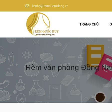
lienhe@remcuatudong.vn
TRANG CHỦ
G
Rèm văn phòng Đồng Nai 