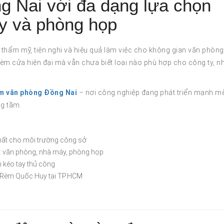
 Nai với đa dạng lựa chọn
áy và phòng họp
 thẩm mỹ, tiện nghi và hiệu quả làm việc cho không gian văn phòng 
m cửa hiện đại mà vẫn chưa biết loại nào phù hợp cho công ty, n
m văn phòng Đồng Nai
– nơi công nghiệp đang phát triển mạnh m
g tầm.
hất cho môi trường công sở
n: văn phòng, nhà máy, phòng họp
m kéo tay thủ công
ệu Rèm Quốc Huy tại TP.HCM