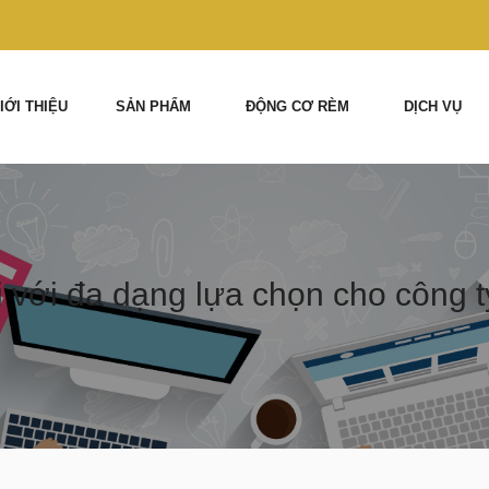
IỚI THIỆU
SẢN PHẨM
ĐỘNG CƠ RÈM
DỊCH VỤ
với đa dạng lựa chọn cho công t