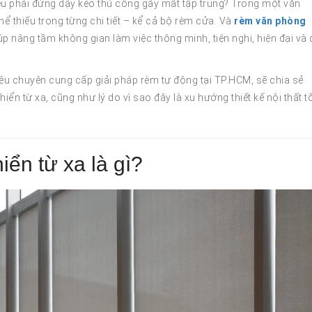
u phải đứng dậy kéo thủ công gây mất tập trung? Trong một văn
ể thiếu trong từng chi tiết – kể cả bộ rèm cửa. Và
rèm văn phòng
iúp nâng tầm không gian làm việc thông minh, tiện nghi, hiện đại và
ệu chuyên cung cấp giải pháp rèm tự động tại TP.HCM, sẽ chia sẻ
iển từ xa, cũng như lý do vì sao đây là xu hướng thiết kế nội thất tố
ển từ xa là gì?