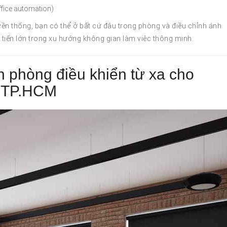
fice automation)
ền thống, bạn có thể ở bất cứ đâu trong phòng và điều chỉnh ánh
tiến lớn trong xu hướng không gian làm việc thông minh.
 phòng điều khiển từ xa cho
i TP.HCM