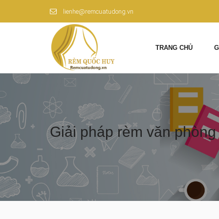
lienhe@remcuatudong.vn
TRANG CHỦ
G
Giải pháp rèm văn phòng 