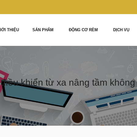
IỚI THIỆU
SẢN PHẨM
ĐỘNG CƠ RÈM
DỊCH VỤ
điều khiển từ xa nâng tầm không 