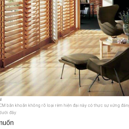
i
HCM băn khoăn không rõ loại rèm hiện đại này có thực sự xứng đán
 dưới đây:
 muốn