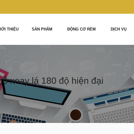
IỚI THIỆU
SẢN PHẨM
ĐỘNG CƠ RÈM
DỊCH VỤ
ỗ xoay lá 180 độ hiện đại