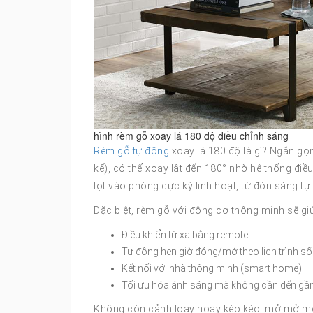
hình rèm gỗ xoay lá 180 độ điều chỉnh sáng
Rèm gỗ tự động
xoay lá 180 độ là gì? Ngắn gọn
kế), có thể xoay lật đến 180° nhờ hệ thống điề
lọt vào phòng cực kỳ linh hoạt, từ đón sáng t
Đặc biệt, rèm gỗ với động cơ thông minh sẽ gi
Điều khiển từ xa bằng remote.
Tự động hẹn giờ đóng/mở theo lịch trình số
Kết nối với nhà thông minh (smart home).
Tối ưu hóa ánh sáng mà không cần đến gần 
Không còn cảnh loay hoay kéo kéo, mở mở mỗ