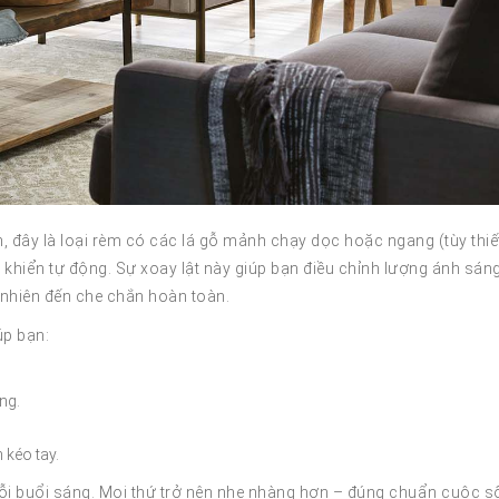
, đây là loại rèm có các lá gỗ mảnh chạy dọc hoặc ngang (tùy thiế
u khiển tự động. Sự xoay lật này giúp bạn điều chỉnh lượng ánh sán
ự nhiên đến che chắn hoàn toàn.
úp bạn:
ng.
kéo tay.
i buổi sáng. Mọi thứ trở nên nhẹ nhàng hơn – đúng chuẩn cuộc s