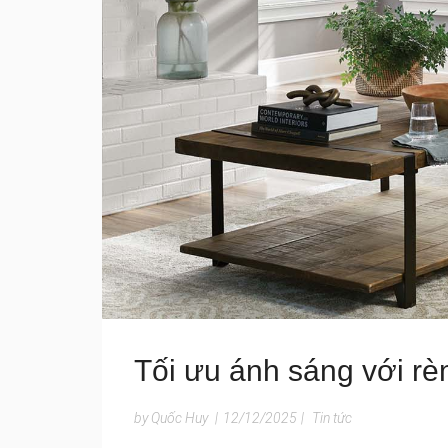
Tối ưu ánh sáng với rè
by Quốc Huy
|
12/12/2025
|
Tin tức