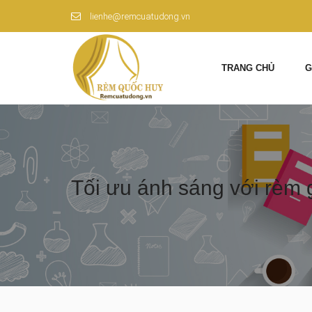
lienhe@remcuatudong.vn
TRANG CHỦ
G
Tối ưu ánh sáng với rèm g