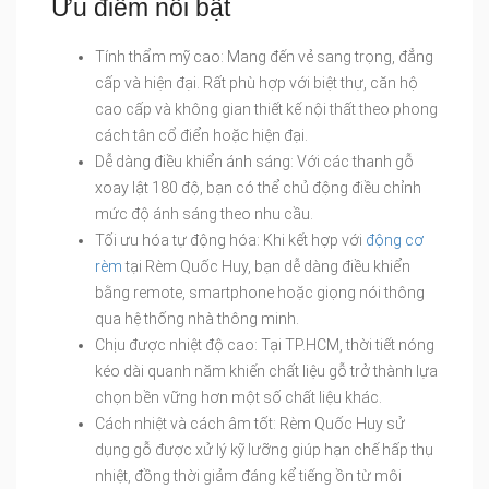
Ưu điểm nổi bật
Tính thẩm mỹ cao: Mang đến vẻ sang trọng, đẳng
cấp và hiện đại. Rất phù hợp với biệt thự, căn hộ
cao cấp và không gian thiết kế nội thất theo phong
cách tân cổ điển hoặc hiện đại.
Dễ dàng điều khiển ánh sáng: Với các thanh gỗ
xoay lật 180 độ, bạn có thể chủ động điều chỉnh
mức độ ánh sáng theo nhu cầu.
Tối ưu hóa tự động hóa: Khi kết hợp với
động cơ
rèm
tại Rèm Quốc Huy, bạn dễ dàng điều khiển
bằng remote, smartphone hoặc giọng nói thông
qua hệ thống nhà thông minh.
Chịu được nhiệt độ cao: Tại TP.HCM, thời tiết nóng
kéo dài quanh năm khiến chất liệu gỗ trở thành lựa
chọn bền vững hơn một số chất liệu khác.
Cách nhiệt và cách âm tốt: Rèm Quốc Huy sử
dụng gỗ được xử lý kỹ lưỡng giúp hạn chế hấp thụ
nhiệt, đồng thời giảm đáng kể tiếng ồn từ môi