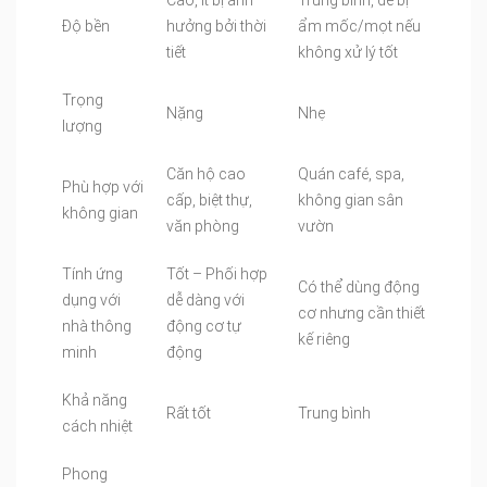
Cao, ít bị ảnh
Trung bình, dễ bị
Độ bền
hưởng bởi thời
ẩm mốc/mọt nếu
tiết
không xử lý tốt
Trọng
Nặng
Nhẹ
lượng
Căn hộ cao
Quán café, spa,
Phù hợp với
cấp, biệt thự,
không gian sân
không gian
văn phòng
vườn
Tính ứng
Tốt – Phối hợp
Có thể dùng động
dụng với
dễ dàng với
cơ nhưng cần thiết
nhà thông
động cơ tự
kế riêng
minh
động
Khả năng
Rất tốt
Trung bình
cách nhiệt
Phong