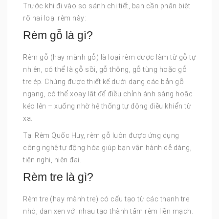
Trước khi đi vào so sánh chi tiết, bạn cần phân biệt
rõ hai loại rèm này:
Rèm gỗ là gì?
Rèm gỗ (hay mành gỗ) là loại rèm được làm từ gỗ tự
nhiên, có thể là gỗ sồi, gỗ thông, gỗ tùng hoặc gỗ
tre ép. Chúng được thiết kế dưới dạng các bản gỗ
ngang, có thể xoay lật để điều chỉnh ánh sáng hoặc
kéo lên – xuống nhờ hệ thống tự động điều khiển từ
xa.
Tại Rèm Quốc Huy, rèm gỗ luôn được ứng dụng
công nghệ tự động hóa giúp bạn vận hành dễ dàng,
tiện nghi, hiện đại.
Rèm tre là gì?
Rèm tre (hay mành tre) có cấu tạo từ các thanh tre
nhỏ, đan xen với nhau tạo thành tấm rèm liền mạch.