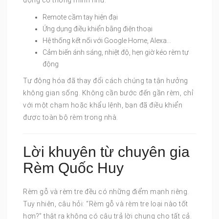
động cơ thông minh như:
Remote cầm tay hiện đại
Ứng dụng điều khiển bằng điện thoại
Hệ thống kết nối với Google Home, Alexa…
Cảm biến ánh sáng, nhiệt độ, hẹn giờ kéo rèm tự
động
Tự động hóa đã thay đổi cách chúng ta tận hưởng
không gian sống. Không cần bước đến gần rèm, chỉ
với một chạm hoặc khẩu lệnh, bạn đã điều khiển
được toàn bộ rèm trong nhà.
Lời khuyên từ chuyên gia
Rèm Quốc Huy
Rèm gỗ và rèm tre đều có những điểm mạnh riêng.
Tuy nhiên, câu hỏi: “Rèm gỗ và rèm tre loại nào tốt
hơn?” thật ra không có câu trả lời chung cho tất cả.