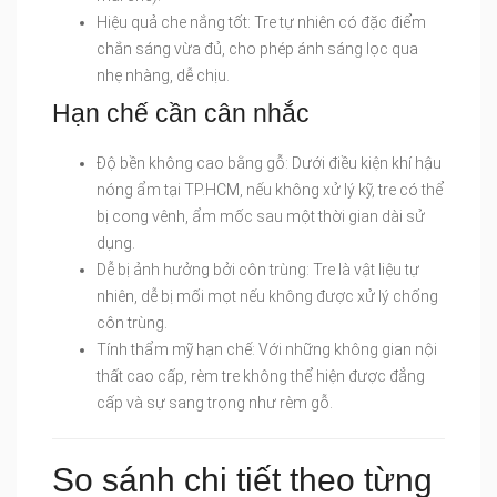
Hiệu quả che nắng tốt: Tre tự nhiên có đặc điểm
chắn sáng vừa đủ, cho phép ánh sáng lọc qua
nhẹ nhàng, dễ chịu.
Hạn chế cần cân nhắc
Độ bền không cao bằng gỗ: Dưới điều kiện khí hậu
nóng ẩm tại TP.HCM, nếu không xử lý kỹ, tre có thể
bị cong vênh, ẩm mốc sau một thời gian dài sử
dụng.
Dễ bị ảnh hưởng bởi côn trùng: Tre là vật liệu tự
nhiên, dễ bị mối mọt nếu không được xử lý chống
côn trùng.
Tính thẩm mỹ hạn chế: Với những không gian nội
thất cao cấp, rèm tre không thể hiện được đẳng
cấp và sự sang trọng như rèm gỗ.
So sánh chi tiết theo từng