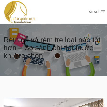
MENU
Rèm gỗ và rèm tre loại nào tốt
hơn – So sánh chi tiết trước
khi lựa chọn