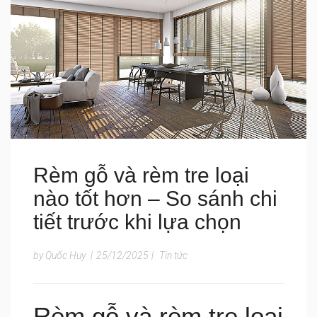
Rèm gỗ và rèm tre loại
nào tốt hơn – So sánh chi
tiết trước khi lựa chọn
by Quốc Huy
|
25/12/2025
|
Tin tức
Rèm gỗ và rèm tre loại