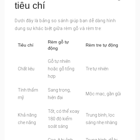
tiêu chí
Dưới đây là bảng so sánh giúp bạn dễ dàng hình
dung sự khác biệt giữa rèm gỗ và rèm tre:
Rèm gỗ tự
Tiêu chí
Rèm tre tự động
động
Gỗ tự nhiên
Chất liệu
hoặc gỗ tổng
Tre tự nhiên
hợp
Tính thẩm
Sang trọng,
Mộc mạc, gần gũi
mỹ
hiện đại
Tốt, có thể xoay
Khả năng
Trung bình, lọc
180 độ kiểm
che nắng
sáng nhẹ nhàng
soát sáng