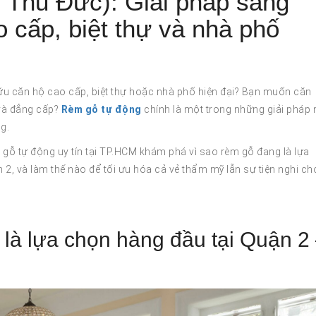
 Thủ Đức): Giải pháp sang
o cấp, biệt thự và nhà phố
ữu căn hộ cao cấp, biệt thự hoặc nhà phố hiện đại? Bạn muốn căn
 và đẳng cấp?
Rèm gỗ tự động
chính là một trong những giải pháp 
g.
gỗ tự động uy tín tại TP.HCM khám phá vì sao rèm gỗ đang là lựa
, và làm thế nào để tối ưu hóa cả vẻ thẩm mỹ lẫn sự tiện nghi ch
 là lựa chọn hàng đầu tại Quận 2