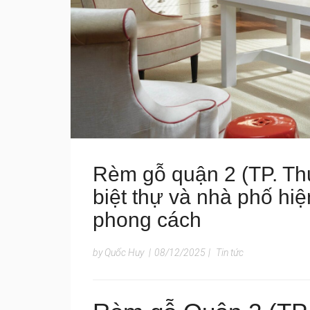
Rèm gỗ quận 2 (TP. Th
biệt thự và nhà phố hi
phong cách
by Quốc Huy
|
08/12/2025
|
Tin tức