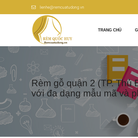
lienhe@remcuatudong.vn
TRANG CHỦ
G
Rèm gỗ quận 2 (TP. Thủ Đ
với đa dạng mẫu mã và 