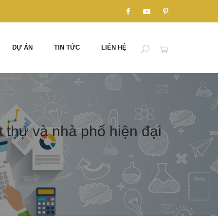
DỰ ÁN
TIN TỨC
LIÊN HỆ
 thự và nhà phố hiện đại