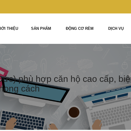
IỚI THIỆU
SẢN PHẨM
ĐỘNG CƠ RÈM
DỊCH VỤ
ức) phù hợp căn hộ cao cấp, biệt
phong cách