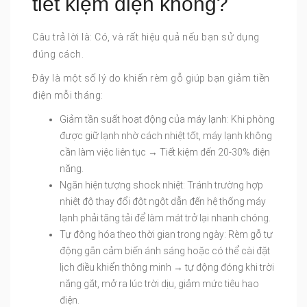
tiết kiệm điện không?
Câu trả lời là: Có, và rất hiệu quả nếu bạn sử dụng
đúng cách.
Đây là một số lý do khiến rèm gỗ giúp bạn giảm tiền
điện mỗi tháng:
Giảm tần suất hoạt động của máy lạnh: Khi phòng
được giữ lạnh nhờ cách nhiệt tốt, máy lạnh không
cần làm việc liên tục → Tiết kiệm đến 20-30% điện
năng.
Ngăn hiện tượng shock nhiệt: Tránh trường hợp
nhiệt độ thay đổi đột ngột dẫn đến hệ thống máy
lạnh phải tăng tải để làm mát trở lại nhanh chóng.
Tự động hóa theo thời gian trong ngày: Rèm gỗ tự
động gắn cảm biến ánh sáng hoặc có thể cài đặt
lịch điều khiển thông minh → tự động đóng khi trời
nắng gắt, mở ra lúc trời dịu, giảm mức tiêu hao
điện.