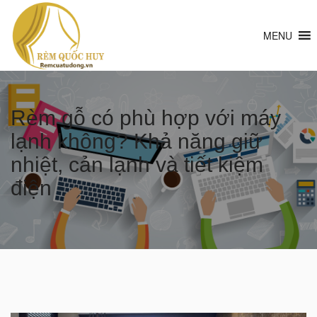
MENU
Rèm gỗ có phù hợp với máy
lạnh không? Khả năng giữ
nhiệt, cản lạnh và tiết kiệm
điện