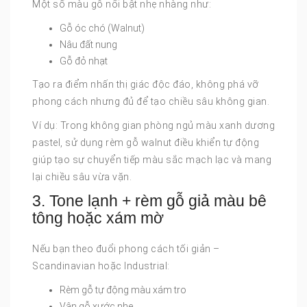
Một số màu gỗ nổi bật nhẹ nhàng như:
Gỗ óc chó (Walnut)
Nâu đất nung
Gỗ đỏ nhạt
Tạo ra điểm nhấn thị giác độc đáo, không phá vỡ
phong cách nhưng đủ để tạo chiều sâu không gian.
Ví dụ: Trong không gian phòng ngủ màu xanh dương
pastel, sử dụng rèm gỗ walnut điều khiển tự động
giúp tạo sự chuyển tiếp màu sắc mạch lạc và mang
lại chiều sâu vừa vặn.
3. Tone lạnh + rèm gỗ giả màu bê
tông hoặc xám mờ
Nếu bạn theo đuổi phong cách tối giản –
Scandinavian hoặc Industrial:
Rèm gỗ tự động màu xám tro
Vân gỗ xước nhẹ