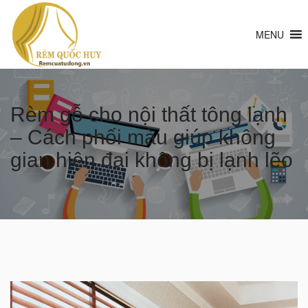
MENU
Rèm gỗ cho nội thất tông lạnh
– Cách phối màu giúp không
gian hiện đại không bị lạnh lẽo