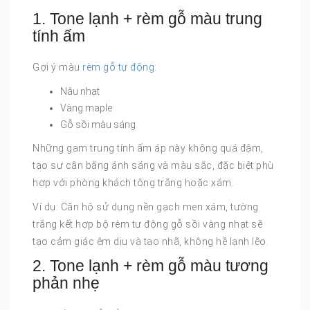
1. Tone lạnh + rèm gỗ màu trung
tính ấm
Gợi ý màu
rèm gỗ tự động
:
Nâu nhạt
Vàng maple
Gỗ sồi màu sáng
Những gam trung tính ấm áp này không quá đậm,
tạo sự cân bằng ánh sáng và màu sắc, đặc biệt phù
hợp với phòng khách tông trắng hoặc xám.
Ví dụ: Căn hộ sử dụng nền gạch men xám, tường
trắng kết hợp bộ rèm tự động gỗ sồi vàng nhạt sẽ
tạo cảm giác êm dịu và tao nhã, không hề lạnh lẽo.
2. Tone lạnh + rèm gỗ màu tương
phản nhẹ