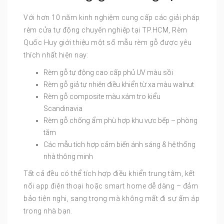
Với hơn 10 năm kinh nghiệm cung cấp các giải pháp
rèm cửa tự động chuyên nghiệp tại TP.HCM, Rèm
Quốc Huy giới thiệu một số mẫu rèm gỗ được yêu
thích nhất hiện nay:
Rèm gỗ tự động cao cấp phủ UV màu sồi
Rèm gỗ giả tự nhiên điều khiển từ xa màu walnut
Rèm gỗ composite màu xám tro kiểu
Scandinavia
Rèm gỗ chống ẩm phù hợp khu vực bếp – phòng
tắm
Các mẫu tích hợp cảm biến ánh sáng & hệ thống
nhà thông minh
Tất cả đều có thể tích hợp điều khiển trung tâm, kết
nối app điện thoại hoặc smart home dễ dàng – đảm
bảo tiện nghi, sang trọng mà không mất đi sự ấm áp
trong nhà bạn.