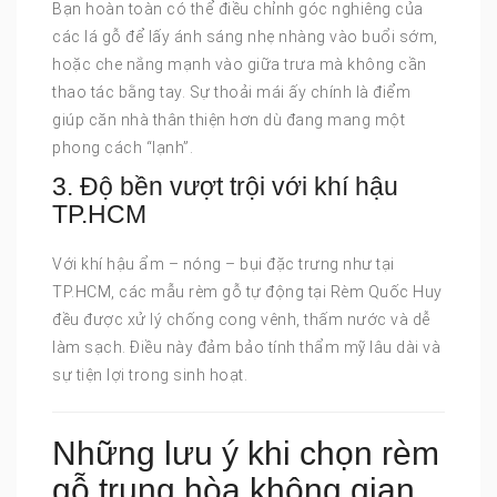
Bạn hoàn toàn có thể điều chỉnh góc nghiêng của
các lá gỗ để lấy ánh sáng nhẹ nhàng vào buổi sớm,
hoặc che nắng mạnh vào giữa trưa mà không cần
thao tác bằng tay. Sự thoải mái ấy chính là điểm
giúp căn nhà thân thiện hơn dù đang mang một
phong cách “lạnh”.
3. Độ bền vượt trội với khí hậu
TP.HCM
Với khí hậu ẩm – nóng – bụi đặc trưng như tại
TP.HCM, các mẫu rèm gỗ tự động tại Rèm Quốc Huy
đều được xử lý chống cong vênh, thấm nước và dễ
làm sạch. Điều này đảm bảo tính thẩm mỹ lâu dài và
sự tiện lợi trong sinh hoạt.
Những lưu ý khi chọn rèm
gỗ trung hòa không gian