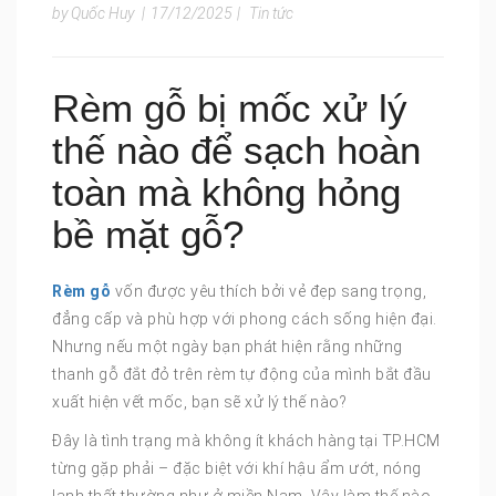
by Quốc Huy
|
17/12/2025
|
Tin tức
Rèm gỗ bị mốc xử lý
thế nào để sạch hoàn
toàn mà không hỏng
bề mặt gỗ?
Rèm gỗ
vốn được yêu thích bởi vẻ đẹp sang trọng,
đẳng cấp và phù hợp với phong cách sống hiện đại.
Nhưng nếu một ngày bạn phát hiện rằng những
thanh gỗ đắt đỏ trên rèm tự động của mình bắt đầu
xuất hiện vết mốc, bạn sẽ xử lý thế nào?
Đây là tình trạng mà không ít khách hàng tại TP.HCM
từng gặp phải – đặc biệt với khí hậu ẩm ướt, nóng