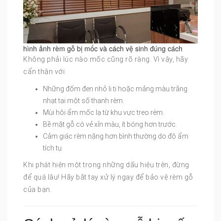
hình ảnh rèm gỗ bị mốc và cách vệ sinh đúng cách
Không phải lúc nào mốc cũng rõ ràng. Vì vậy, hãy
cẩn thận với:
Những đốm đen nhỏ li ti hoặc mảng màu trắng
nhạt tại một số thanh rèm.
Mùi hôi ẩm mốc lạ từ khu vực treo rèm.
Bề mặt gỗ có vẻ xỉn màu, ít bóng hơn trước.
Cảm giác rèm nặng hơn bình thường do độ ẩm
tích tụ.
Khi phát hiện một trong những dấu hiệu trên, đừng
để quá lâu! Hãy bắt tay xử lý ngay để bảo vệ rèm gỗ
của bạn.