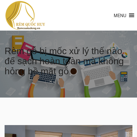
MENU
Rèm gỗ bị mốc xử lý thế nào
để sạch hoàn toàn mà không
hỏng bề mặt gỗ