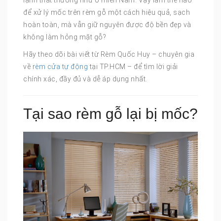
lạnh thất thường như ở miền Nam. Vậy làm thế nào
để xử lý mốc trên rèm gỗ một cách hiệu quả, sạch
hoàn toàn, mà vẫn giữ nguyên được độ bền đẹp và
không làm hỏng mặt gỗ?
Hãy theo dõi bài viết từ Rèm Quốc Huy – chuyên gia
về
rèm cửa tự động
tại TP.HCM – để tìm lời giải
chính xác, đầy đủ và dễ áp dụng nhất.
Tại sao rèm gỗ lại bị mốc?