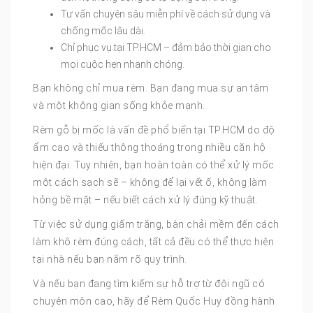
Tư vấn chuyên sâu miễn phí về cách sử dụng và
chống mốc lâu dài.
Chỉ phục vụ tại TP.HCM – đảm bảo thời gian cho
mọi cuộc hẹn nhanh chóng.
Bạn không chỉ mua rèm. Bạn đang mua sự an tâm
và một không gian sống khỏe mạnh.
Rèm gỗ bị mốc là vấn đề phổ biến tại TP.HCM do độ
ẩm cao và thiếu thông thoáng trong nhiều căn hộ
hiện đại. Tuy nhiên, bạn hoàn toàn có thể xử lý mốc
một cách sạch sẽ – không để lại vết ố, không làm
hỏng bề mặt – nếu biết cách xử lý đúng kỹ thuật.
Từ việc sử dụng giấm trắng, bàn chải mềm đến cách
làm khô rèm đúng cách, tất cả đều có thể thực hiện
tại nhà nếu bạn nắm rõ quy trình.
Và nếu bạn đang tìm kiếm sự hỗ trợ từ đội ngũ có
chuyên môn cao, hãy để Rèm Quốc Huy đồng hành