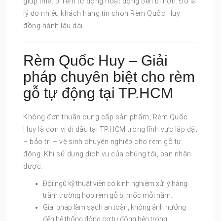
giúp thiết bị rèm tự động hoạt động bền bỉ hơn. Đó là
lý do nhiều khách hàng tin chọn Rèm Quốc Huy
đồng hành lâu dài.
Rèm Quốc Huy – Giải
pháp chuyên biệt cho rèm
gỗ tự động tại TP.HCM
Không đơn thuần cung cấp sản phẩm, Rèm Quốc
Huy là đơn vị đi đầu tại TP.HCM trong lĩnh vực lắp đặt
– bảo trì – vệ sinh chuyên nghiệp cho rèm gỗ tự
động. Khi sử dụng dịch vụ của chúng tôi, bạn nhận
được:
Đội ngũ kỹ thuật viên có kinh nghiệm xử lý hàng
trăm trường hợp rèm gỗ bị mốc mỗi năm.
Giải pháp làm sạch an toàn, không ảnh hưởng
đến hệ thống động cơ tự động bên trong.