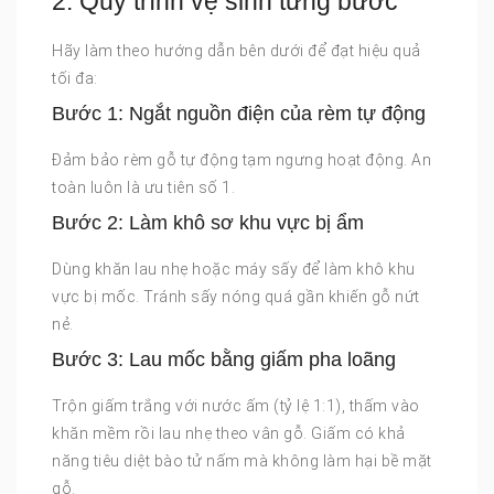
2. Quy trình vệ sinh từng bước
Hãy làm theo hướng dẫn bên dưới để đạt hiệu quả
tối đa:
Bước 1: Ngắt nguồn điện của rèm tự động
Đảm bảo rèm gỗ tự động tạm ngưng hoạt động. An
toàn luôn là ưu tiên số 1.
Bước 2: Làm khô sơ khu vực bị ẩm
Dùng khăn lau nhẹ hoặc máy sấy để làm khô khu
vực bị mốc. Tránh sấy nóng quá gần khiến gỗ nứt
nẻ.
Bước 3: Lau mốc bằng giấm pha loãng
Trộn giấm trắng với nước ấm (tỷ lệ 1:1), thấm vào
khăn mềm rồi lau nhẹ theo vân gỗ. Giấm có khả
năng tiêu diệt bào tử nấm mà không làm hại bề mặt
gỗ.