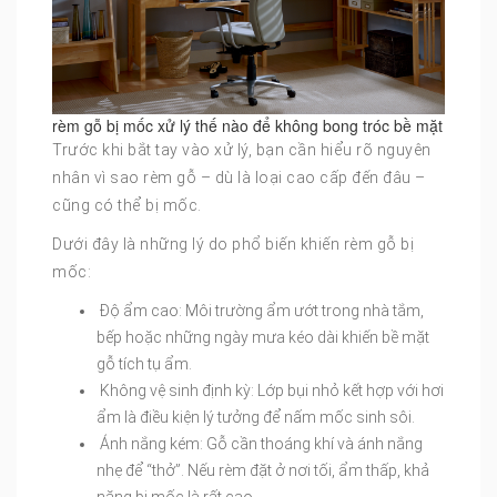
rèm gỗ bị mốc xử lý thế nào để không bong tróc bề mặt
Trước khi bắt tay vào xử lý, bạn cần hiểu rõ nguyên
nhân vì sao rèm gỗ – dù là loại cao cấp đến đâu –
cũng có thể bị mốc.
Dưới đây là những lý do phổ biến khiến rèm gỗ bị
mốc:
Độ ẩm cao: Môi trường ẩm ướt trong nhà tắm,
bếp hoặc những ngày mưa kéo dài khiến bề mặt
gỗ tích tụ ẩm.
Không vệ sinh định kỳ: Lớp bụi nhỏ kết hợp với hơi
ẩm là điều kiện lý tưởng để nấm mốc sinh sôi.
Ánh nắng kém: Gỗ cần thoáng khí và ánh nắng
nhẹ để “thở”. Nếu rèm đặt ở nơi tối, ẩm thấp, khả
năng bị mốc là rất cao.