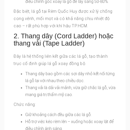
điều chỉnh góc xoay lá gỗ để lấy sáng 50-80%.
Đặc biệt, lá gỗ tại Rèm Quốc Huy được xử lý chống
cong vênh, mối mọt và có khả năng chịu nhiệt độ
cao – rất phù hợp với khí hậu TP.HCM.
2. Thang dây (Cord Ladder) hoặc
thang vải (Tape Ladder)
Đây là hệ thống liên kết giữa các lá gỗ, tạo thành
trục cố định giúp lá gỗ xoay đồng bộ.
Thang dây bao gồm các sợi dây nhỏ kết nối từng
lá gỗ lại với nhau theo chiều dọc.
Thang vải là dải vải mảnh, vừa giữ chắc lá gỗ, vừa
mang giá trị thẩm mỹ cao.
Chức năng:
Giữ khoảng cách đều giữa các lá gỗ.
Hỗ trợ việc kéo rèm lên – xuống hoặc xoay lật để
điều chỉnh ánh sáng.