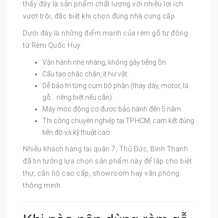
thấy đây là sản phẩm chất lượng với nhiều lợi ích
vượt trội, đặc biệt khi chọn đúng nhà cung cấp.
Dưới đây là những điểm mạnh của rèm gỗ tự động
từ Rèm Quốc Huy:
Vận hành nhẹ nhàng, không gây tiếng ồn.
Cấu tạo chắc chắn, ít hư vặt.
Dễ bảo trì từng cụm bộ phận (thay dây, motor, lá
gỗ… riêng biệt nếu cần).
Máy móc động cơ được bảo hành đến 5 năm.
Thi công chuyên nghiệp tại TP.HCM, cam kết đúng
tiến độ và kỹ thuật cao.
Nhiều khách hàng tại quận 7, Thủ Đức, Bình Thạnh…
đã tin tưởng lựa chọn sản phẩm này để lắp cho biệt
thự, căn hộ cao cấp, showroom hay văn phòng
thông minh.