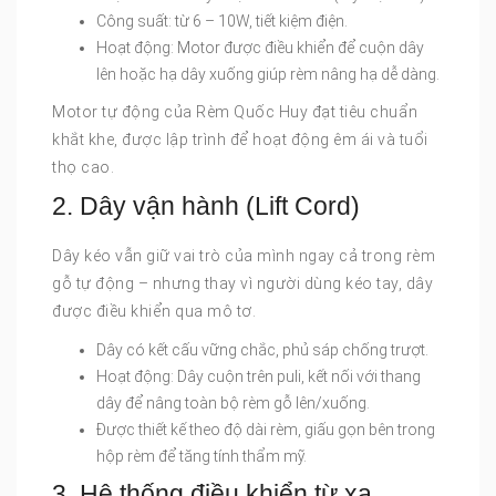
Công suất: từ 6 – 10W, tiết kiệm điện.
Hoạt động: Motor được điều khiển để cuộn dây
lên hoặc hạ dây xuống giúp rèm nâng hạ dễ dàng.
Motor tự động của Rèm Quốc Huy đạt tiêu chuẩn
khắt khe, được lập trình để hoạt động êm ái và tuổi
thọ cao.
2. Dây vận hành (Lift Cord)
Dây kéo vẫn giữ vai trò của mình ngay cả trong rèm
gỗ tự động – nhưng thay vì người dùng kéo tay, dây
được điều khiển qua mô tơ.
Dây có kết cấu vững chắc, phủ sáp chống trượt.
Hoạt động: Dây cuộn trên puli, kết nối với thang
dây để nâng toàn bộ rèm gỗ lên/xuống.
Được thiết kế theo độ dài rèm, giấu gọn bên trong
hộp rèm để tăng tính thẩm mỹ.
3. Hệ thống điều khiển từ xa