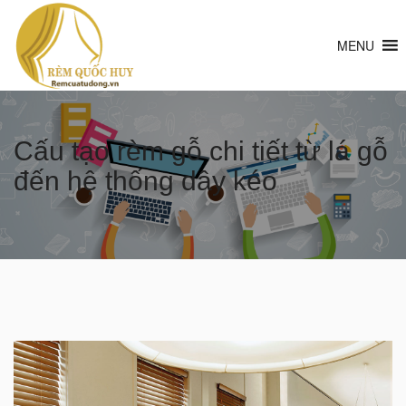
MENU
Cấu tạo rèm gỗ chi tiết từ lá gỗ
đến hệ thống dây kéo