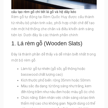
cấu tạo rèm gỗ chi tiết lá gỗ và hệ dây kéo
Rèm gỗ tự động tại Rèm Quốc Huy được cấu thành
từ nhiều bộ phận tinh xảo, phối hợp chặt chẽ để tạo
nên một hệ thống che chắn và điều khiển ánh sáng
tiện lợi. Dưới đây là các thành phần chính:
1. Lá rèm gỗ (Wooden Slats)
Đây là thành phần dễ thấy và dễ nhận biết nhất trong
một bộ rèm gỗ.
Làm từ: gỗ tự nhiên (gỗ sồi, gỗ thông hoặc
basswood chất lượng cao).
Kích thước phổ biến: rộng 35mm hoặc 50mm.
Màu sắc đa dạng: từ tông sáng như trắng, kem
đến tông trầm như nâu đen hoặc màu gỗ óc chó.
Chức năng: Đảm nhận việc chắn sáng và tạo tính
thẩm mỹ cao cho không gian. Người dùng có thể