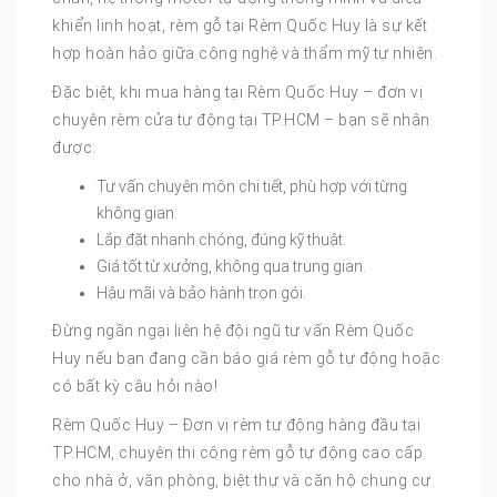
khiển linh hoạt, rèm gỗ tại Rèm Quốc Huy là sự kết
hợp hoàn hảo giữa công nghệ và thẩm mỹ tự nhiên.
Đặc biệt, khi mua hàng tại Rèm Quốc Huy – đơn vị
chuyên rèm cửa tự động tại TP.HCM – bạn sẽ nhận
được:
Tư vấn chuyên môn chi tiết, phù hợp với từng
không gian.
Lắp đặt nhanh chóng, đúng kỹ thuật.
Giá tốt từ xưởng, không qua trung gian.
Hậu mãi và bảo hành trọn gói.
Đừng ngần ngại liên hệ đội ngũ tư vấn Rèm Quốc
Huy nếu bạn đang cần báo giá rèm gỗ tự động hoặc
có bất kỳ câu hỏi nào!
Rèm Quốc Huy – Đơn vị rèm tự động hàng đầu tại
TP.HCM, chuyên thi công rèm gỗ tự động cao cấp
cho nhà ở, văn phòng, biệt thự và căn hộ chung cư.