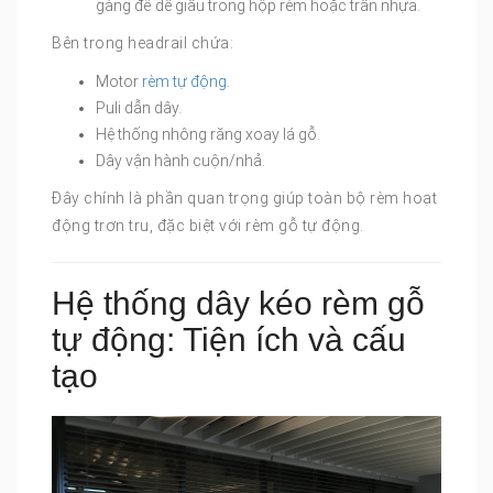
gàng để dễ giấu trong hộp rèm hoặc trần nhựa.
Bên trong headrail chứa:
Motor
rèm tự động
.
Puli dẫn dây.
Hệ thống nhông răng xoay lá gỗ.
Dây vận hành cuộn/nhả.
Đây chính là phần quan trọng giúp toàn bộ rèm hoạt
động trơn tru, đặc biệt với rèm gỗ tự động.
Hệ thống dây kéo rèm gỗ
tự động: Tiện ích và cấu
tạo