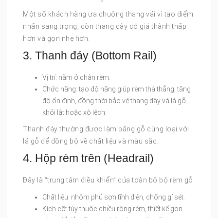
Một số khách hàng ưa chuộng thang vải vì tạo điểm
nhấn sang trọng, còn thang dây có giá thành thấp
hơn và gọn nhẹ hơn.
3. Thanh đáy (Bottom Rail)
Vị trí: nằm ở chân rèm.
Chức năng: tạo độ nặng giúp rèm thả thẳng, tăng
độ ổn định, đồng thời bảo vệ thang dây và lá gỗ
khỏi lật hoặc xô lệch.
Thanh đáy thường được làm bằng gỗ cùng loại với
lá gỗ để đồng bộ về chất liệu và màu sắc.
4. Hộp rèm trên (Headrail)
Đây là “trung tâm điều khiển” của toàn bộ bộ rèm gỗ.
Chất liệu: nhôm phủ sơn tĩnh điện, chống gỉ sét.
Kích cỡ: tùy thuộc chiều rộng rèm, thiết kế gọn