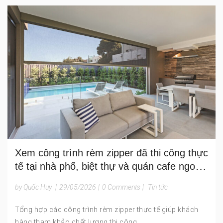
Xem công trình rèm zipper đã thi công thực
tế tại nhà phố, biệt thự và quán cafe ngoài
trời
by Quốc Huy
|
29/05/2026
|
0 Comments
|
Tin tức
Tổng hợp các công trình rèm zipper thực tế giúp khách
hàng tham khảo chất lượng thi công.