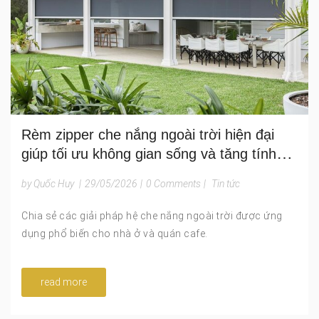
Rèm zipper che nắng ngoài trời hiện đại
giúp tối ưu không gian sống và tăng tính
thẩm mỹ kiến trúc
by Quốc Huy
|
29/05/2026
|
0 Comments
|
Tin tức
Chia sẻ các giải pháp hệ che nắng ngoài trời được ứng
dụng phổ biến cho nhà ở và quán cafe.
read more