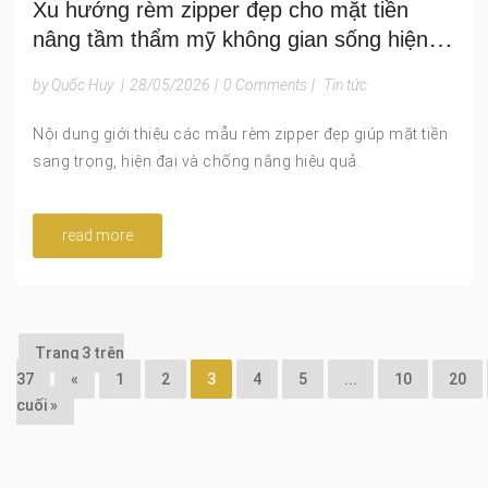
Xu hướng rèm zipper đẹp cho mặt tiền
nâng tầm thẩm mỹ không gian sống hiện
đại
by Quốc Huy
|
28/05/2026
|
0 Comments
|
Tin tức
Nội dung giới thiệu các mẫu rèm zipper đẹp giúp mặt tiền
sang trọng, hiện đại và chống nắng hiệu quả.
read more
Trang 3 trên
37
«
1
2
3
4
5
...
10
20
cuối »