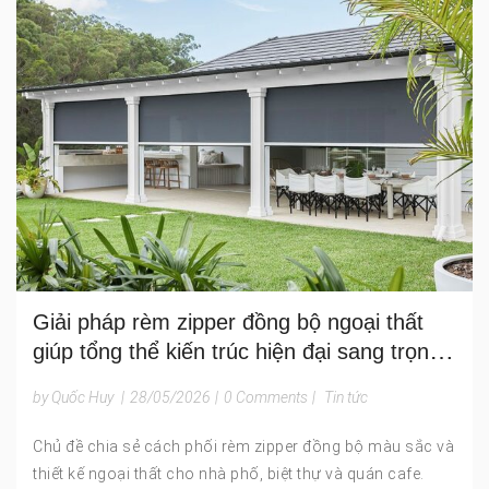
Giải pháp rèm zipper đồng bộ ngoại thất
giúp tổng thể kiến trúc hiện đại sang trọng
và hài hòa
by Quốc Huy
|
28/05/2026
|
0 Comments
|
Tin tức
Chủ đề chia sẻ cách phối rèm zipper đồng bộ màu sắc và
thiết kế ngoại thất cho nhà phố, biệt thự và quán cafe.