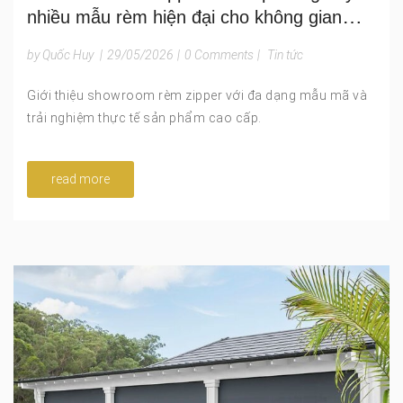
nhiều mẫu rèm hiện đại cho không gian
ngoài trời
by Quốc Huy
|
29/05/2026
|
0 Comments
|
Tin tức
Giới thiệu showroom rèm zipper với đa dạng mẫu mã và
trải nghiệm thực tế sản phẩm cao cấp.
read more