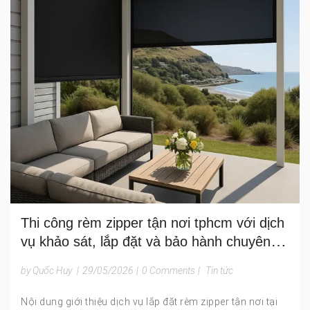
Thi công rèm zipper tận nơi tphcm với dịch
vụ khảo sát, lắp đặt và bảo hành chuyên
nghiệp
by Quốc Huy
|
29/05/2026
|
0 Comments
|
Tin tức
Nội dung giới thiệu dịch vụ lắp đặt rèm zipper tận nơi tại