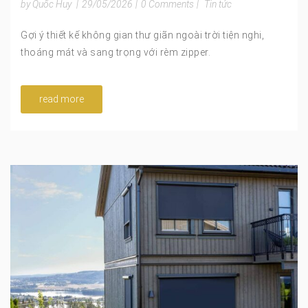
by Quốc Huy
|
29/05/2026
|
0 Comments
|
Tin tức
Gợi ý thiết kế không gian thư giãn ngoài trời tiện nghi,
thoáng mát và sang trọng với rèm zipper.
read more