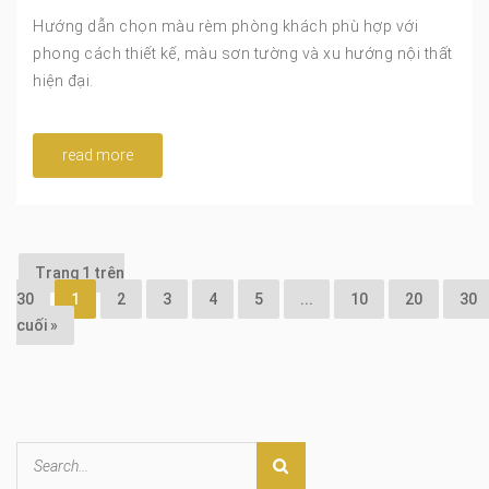
Hướng dẫn chọn màu rèm phòng khách phù hợp với
phong cách thiết kế, màu sơn tường và xu hướng nội thất
hiện đại.
read more
Trang 1 trên
30
1
2
3
4
5
...
10
20
30
cuối »