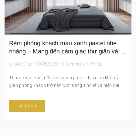
Rèm phòng khách màu xanh pastel nhẹ
nhàng – Mang đến cảm giác thư giãn và vẻ
đẹp trẻ trung cho ngôi nhà
by Quốc Huy
|
08/06/2026
|
0 Comments
|
Tin tức
Tham khảo các mẫu rèm xanh pastel đẹp giúp không
gian phòng khách trở nên tươi sáng, tinh tế và hiện đại.
read more