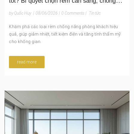
tốt? Bí quyết chọn rèm cản sáng, chống
nóng và bảo vệ nội thất bền đẹp
by Quốc Huy
|
08/06/2026
|
0 Comments
|
Tin tức
Khám phá các loại rèm chống nắng phòng khách hiệu
quả, giúp giảm nhiệt, tiết kiệm điện và tăng tính thẩm mỹ
cho không gian.
read more