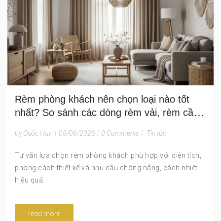
Rèm phòng khách nên chọn loại nào tốt
nhất? So sánh các dòng rèm vải, rèm cầu
vồng, rèm roman và rèm tự động cho từng
by Quốc Huy
|
08/06/2026
|
0 Comments
|
Tin tức
phong cách nội thất
Tư vấn lựa chọn rèm phòng khách phù hợp với diện tích,
phong cách thiết kế và nhu cầu chống nắng, cách nhiệt
hiệu quả.
read more