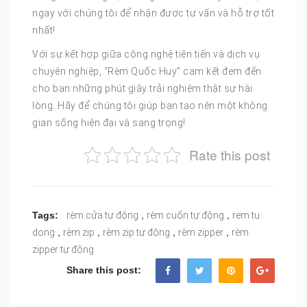
ngay với chúng tôi để nhận được tư vấn và hỗ trợ tốt
nhất!
Với sự kết hợp giữa công nghệ tiên tiến và dịch vụ
chuyên nghiệp, “Rèm Quốc Huy” cam kết đem đến
cho bạn những phút giây trải nghiệm thật sự hài
lòng. Hãy để chúng tôi giúp bạn tạo nên một không
gian sống hiện đại và sang trọng!
Rate this post
,
,
Tags:
rèm cửa tự động
rèm cuốn tự động
rem tu
,
,
,
,
dong
rèm zip
rèm zip tự động
rèm zipper
rèm
zipper tự động
Share this post: