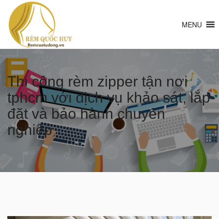
MENU
Thi công rèm zipper tận nơi
tphcm với dịch vụ khảo sát, lắp
đặt và bảo hành chuyên
nghiệp