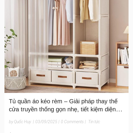
Tủ quần áo kéo rèm – Giải pháp thay thế
cửa truyền thống gọn nhẹ, tiết kiệm diện
tích
by Quốc Huy
|
03/09/2025
|
0 Comments
|
Tin tức