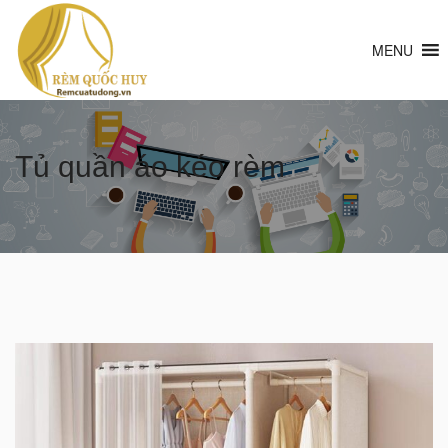
MENU
Tủ quần áo kéo rèm