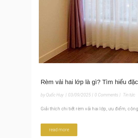
Rèm vải hai lớp là gì? Tìm hiểu đặ
by Quốc Huy
|
03/09/2025
|
0 Comments
|
Tin tức
Giải thích chi tiết rèm vải hai lớp, ưu điểm, cô
read more