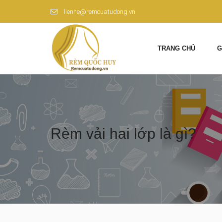
lienhe@remcuatudong.vn
TRANG CHỦ
G
Rèm vải hai lớp là gì?