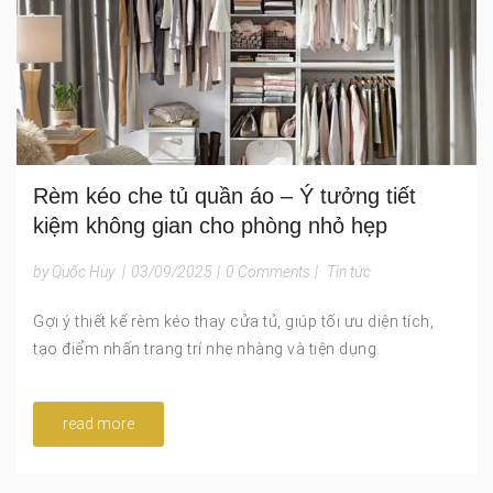
Rèm kéo che tủ quần áo – Ý tưởng tiết
kiệm không gian cho phòng nhỏ hẹp
by Quốc Huy
|
03/09/2025
|
0 Comments
|
Tin tức
Gợi ý thiết kế rèm kéo thay cửa tủ, giúp tối ưu diện tích,
tạo điểm nhấn trang trí nhẹ nhàng và tiện dụng.
read more