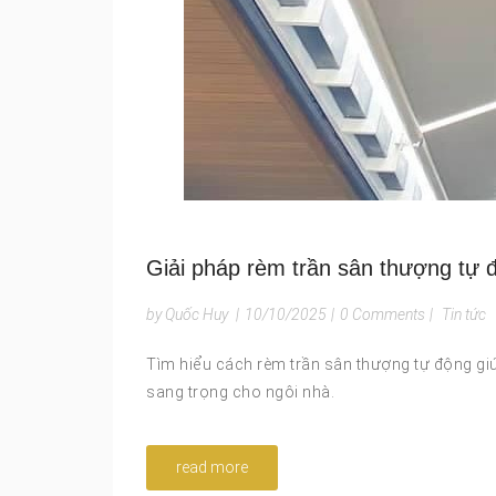
Giải pháp rèm trần sân thượng tự 
by Quốc Huy
|
10/10/2025
|
0 Comments
|
Tin tức
Tìm hiểu cách rèm trần sân thượng tự động gi
sang trọng cho ngôi nhà.
read more