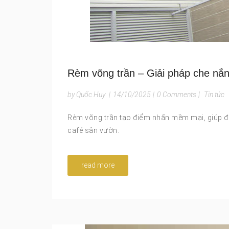
Rèm võng trần – Giải pháp che nắ
by Quốc Huy
|
14/10/2025
|
0 Comments
|
Tin tức
Rèm võng trần tạo điểm nhấn mềm mại, giúp điề
café sân vườn.
read more