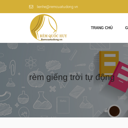
lienhe@remcuatudong.vn
TRANG CHỦ
G
rèm giếng trời tự động