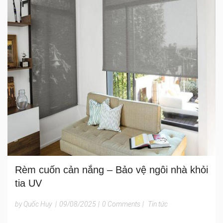
Rèm cuốn cản nắng – Bảo vệ ngôi nhà khỏi
tia UV
by Quốc Huy
|
09/08/2025
|
0 Comments
|
Tin tức