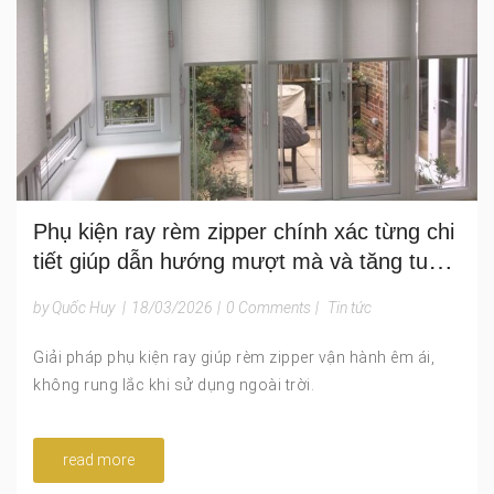
Phụ kiện ray rèm zipper chính xác từng chi
tiết giúp dẫn hướng mượt mà và tăng tuổi
thọ hệ rèm
by Quốc Huy
|
18/03/2026
|
0 Comments
|
Tin tức
Giải pháp phụ kiện ray giúp rèm zipper vận hành êm ái,
không rung lắc khi sử dụng ngoài trời.
read more