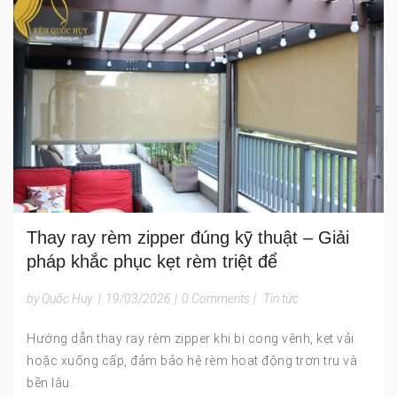
Thay ray rèm zipper đúng kỹ thuật – Giải
pháp khắc phục kẹt rèm triệt để
by Quốc Huy
|
19/03/2026
|
0 Comments
|
Tin tức
Hướng dẫn thay ray rèm zipper khi bị cong vênh, kẹt vải
hoặc xuống cấp, đảm bảo hệ rèm hoạt động trơn tru và
bền lâu.