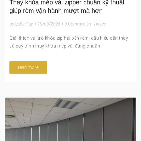
Thay khóa mép vải zipper chuẩn kỹ thuật
giúp rèm vận hành mượt mà hơn
by Quốc Huy
|
19/03/2026
|
0 Comments
|
Tin tức
Giải thích vai trò khóa zip hai bên rèm, dấu hiệu cần thay
và quy trình thay khóa mép vải đúng chuẩn.
read more