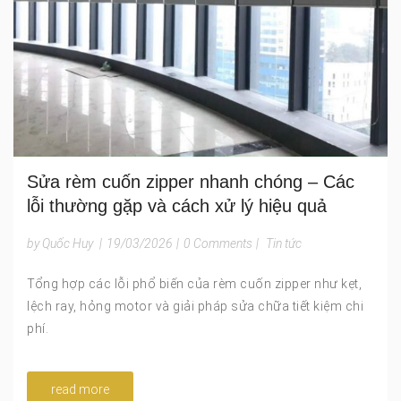
Sửa rèm cuốn zipper nhanh chóng – Các
lỗi thường gặp và cách xử lý hiệu quả
by Quốc Huy
|
19/03/2026
|
0 Comments
|
Tin tức
Tổng hợp các lỗi phổ biến của rèm cuốn zipper như kẹt,
lệch ray, hỏng motor và giải pháp sửa chữa tiết kiệm chi
phí.
read more