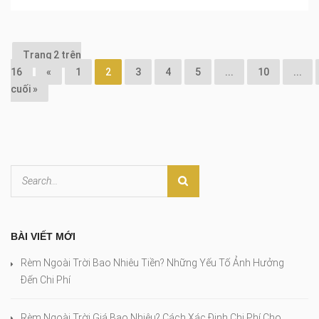
Trang 2 trên
16
«
1
2
3
4
5
...
10
...
cuối »
BÀI VIẾT MỚI
Rèm Ngoài Trời Bao Nhiêu Tiền? Những Yếu Tố Ảnh Hưởng
Đến Chi Phí
Rèm Ngoài Trời Giá Bao Nhiêu? Cách Xác Định Chi Phí Cho