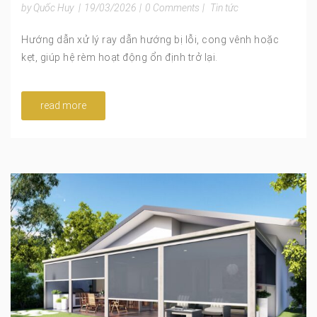
by Quốc Huy
|
19/03/2026
|
0 Comments
|
Tin tức
Hướng dẫn xử lý ray dẫn hướng bị lỗi, cong vênh hoặc
kẹt, giúp hệ rèm hoạt động ổn định trở lại.
read more