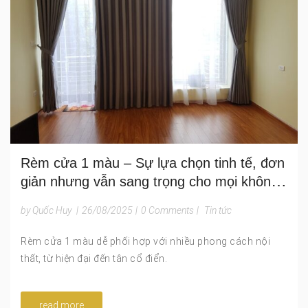
Rèm cửa 1 màu – Sự lựa chọn tinh tế, đơn
giản nhưng vẫn sang trọng cho mọi không
gian
by Quốc Huy
|
26/08/2025
|
0 Comments
|
Tin tức
Rèm cửa 1 màu dễ phối hợp với nhiều phong cách nội
thất, từ hiện đại đến tân cổ điển.
read more