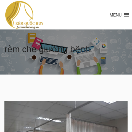
MENU
rèm che giường bệnh