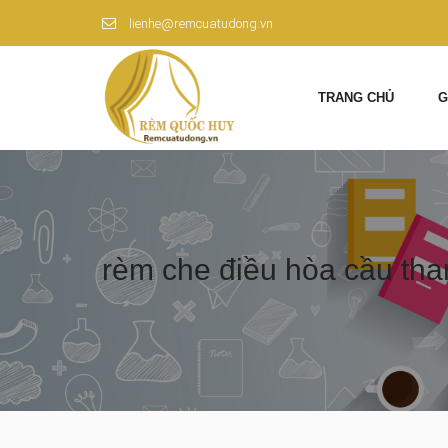
lienhe@remcuatudong.vn
TRANG CHỦ
G
rèm che điều hòa cầu th