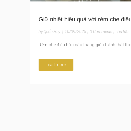
Giữ nhiệt hiệu quả với rèm che điều
by Quốc Huy
|
10/09/2025
|
0 Comments
|
Tin tức
Rèm che điều hòa cầu thang giúp tránh thất thoá
read more