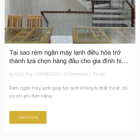
Tại sao rèm ngăn máy lạnh điều hòa trở
thành lựa chọn hàng đầu cho gia đình hiện
nay?
by Quốc Huy
|
04/08/2025
|
0 Comments
|
Tin tức
Rèm ngăn máy lạnh giúp hơi lạnh không bị thất thoát, tối
ưu chi phí điện năng.
read more