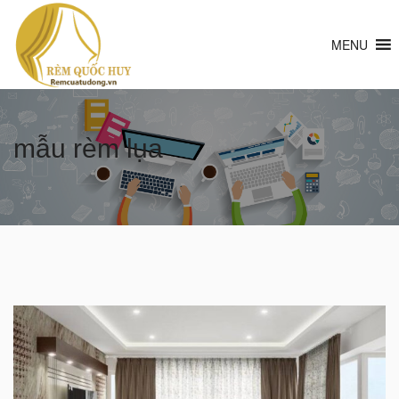
MENU
mẫu rèm lụa