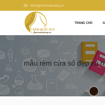
lienhe@remcuatudong.vn
TRANG CHỦ
G
mẫu rèm cửa sổ đẹp xu 