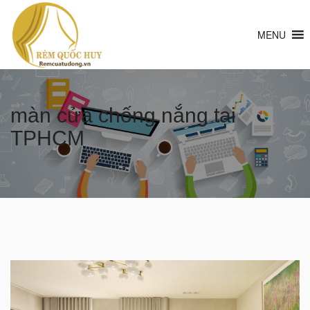
MENU
màn cửa chống nắng tại
TPHCM