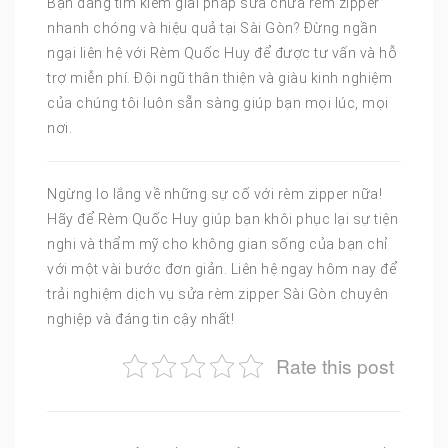
Bạn đang tìm kiếm giải pháp sửa chữa rèm zipper
nhanh chóng và hiệu quả tại Sài Gòn? Đừng ngần
ngại liên hệ với Rèm Quốc Huy để được tư vấn và hỗ
trợ miễn phí. Đội ngũ thân thiện và giàu kinh nghiệm
của chúng tôi luôn sẵn sàng giúp bạn mọi lúc, mọi
nơi.
Ngừng lo lắng về những sự cố với rèm zipper nữa!
Hãy để Rèm Quốc Huy giúp bạn khôi phục lại sự tiện
nghi và thẩm mỹ cho không gian sống của bạn chỉ
với một vài bước đơn giản. Liên hệ ngay hôm nay để
trải nghiệm dịch vụ sửa rèm zipper Sài Gòn chuyên
nghiệp và đáng tin cậy nhất!
Rate this post