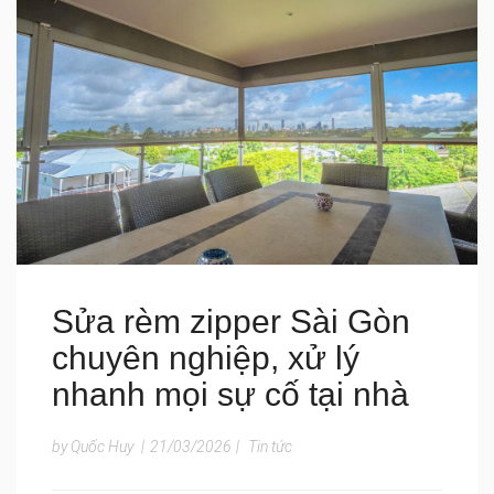
Sửa rèm zipper Sài Gòn
chuyên nghiệp, xử lý
nhanh mọi sự cố tại nhà
by Quốc Huy
|
21/03/2026
|
Tin tức