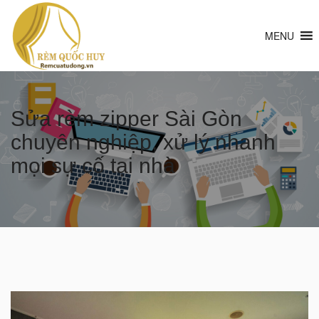
MENU
Sửa rèm zipper Sài Gòn
chuyên nghiệp, xử lý nhanh
mọi sự cố tại nhà