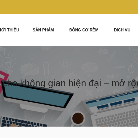
IỚI THIỆU
SẢN PHẨM
ĐỘNG CƠ RÈM
DỊCH VỤ
o không gian hiện đại – mở rộng 