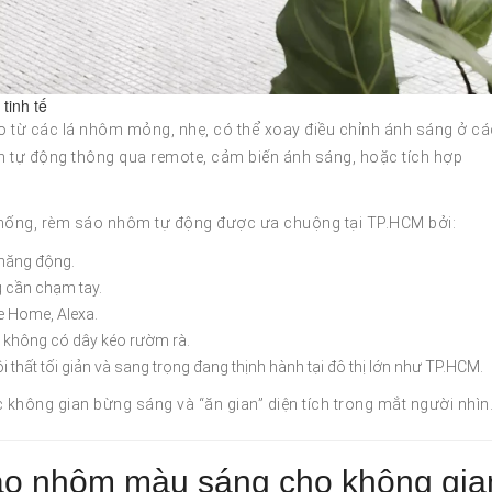
tinh tế
 từ các lá nhôm mỏng, nhẹ, có thể xoay điều chỉnh ánh sáng ở cá
 tự động thông qua remote, cảm biến ánh sáng, hoặc tích hợp
 thống, rèm sáo nhôm tự động được ưa chuộng tại TP.HCM bởi:
 năng động.
g cần chạm tay.
e Home, Alexa.
do không có dây kéo rườm rà.
i thất tối giản và sang trọng đang thịnh hành tại đô thị lớn như TP.HCM.
 không gian bừng sáng và “ăn gian” diện tích trong mắt người nhìn
áo nhôm màu sáng cho không gia