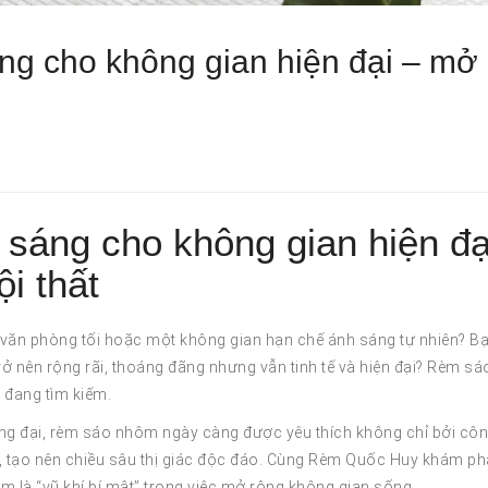
g cho không gian hiện đại – mở
áng cho không gian hiện đạ
ội thất
văn phòng tối hoặc một không gian hạn chế ánh sáng tự nhiên? B
rở nên rộng rãi, thoáng đãng nhưng vẫn tinh tế và hiện đại? Rèm sá
 đang tìm kiếm.
ơng đại, rèm sáo nhôm ngày càng được yêu thích không chỉ bởi cô
ỹ, tạo nên chiều sâu thị giác độc đáo. Cùng Rèm Quốc Huy khám ph
 là “vũ khí bí mật” trong việc mở rộng không gian sống.