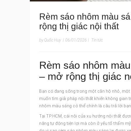
Rèm sáo nhôm màu sán
rộng thị giác nội thất
by Quốc Huy
|
06/01/2026
|
Tin tức
Rèm sáo nhôm màu s
– mở rộng thị giác n
Bạn có đang sống trong một căn hộ nhỏ, một 
muốn tìm giải pháp nội thất khiến không gian t
nhôm màu sáng có thể chính là câu trả lời bạn
Tại TP.HCM, cái nôi của xu hướng nội thất đư
năng tự động tiện lợi mà còn ở yếu tố thẩm m
do vì sao rèm sáo nhôm màu sáng lại được xem