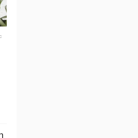
c
.
n