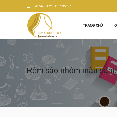
lienhe@remcuatudong.vn
TRANG CHỦ
G
Rèm sáo nhôm màu sáng ch