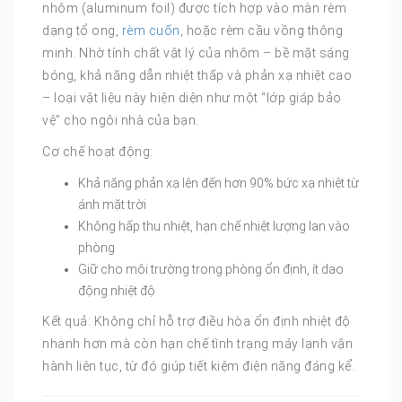
nhôm (aluminum foil) được tích hợp vào màn rèm
dạng tổ ong,
rèm cuốn
, hoặc rèm cầu vồng thông
minh. Nhờ tính chất vật lý của nhôm – bề mặt sáng
bóng, khả năng dẫn nhiệt thấp và phản xạ nhiệt cao
– loại vật liệu này hiện diện như một “lớp giáp bảo
vệ” cho ngôi nhà của bạn.
Cơ chế hoạt động:
Khả năng phản xạ lên đến hơn 90% bức xạ nhiệt từ
ánh mặt trời
Không hấp thu nhiệt, hạn chế nhiệt lượng lan vào
phòng
Giữ cho môi trường trong phòng ổn định, ít dao
động nhiệt độ
Kết quả: Không chỉ hỗ trợ điều hòa ổn định nhiệt độ
nhanh hơn mà còn hạn chế tình trạng máy lạnh vận
hành liên tục, từ đó giúp tiết kiệm điện năng đáng kể.