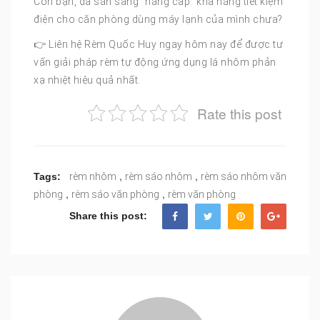
Còn bạn, đã sẵn sàng “nâng cấp” khả năng tiết kiệm
điện cho căn phòng dùng máy lạnh của mình chưa?
👉 Liên hệ Rèm Quốc Huy ngay hôm nay để được tư
vấn giải pháp rèm tự động ứng dụng lá nhôm phản
xạ nhiệt hiệu quả nhất.
Rate this post
,
,
Tags:
rèm nhôm
rèm sáo nhôm
rèm sáo nhôm văn
,
,
phòng
rèm sáo văn phòng
rèm văn phòng
Share this post: