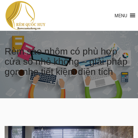
MENU
Rèm sáo nhôm có phù hợp
cửa sổ nhỏ không – giải pháp
gọn nhẹ tiết kiệm diện tích