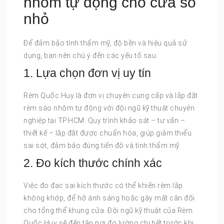
nhôm tự động cho cửa sổ
nhỏ
Để đảm bảo tính thẩm mỹ, độ bền và hiệu quả sử
dụng, bạn nên chú ý đến các yếu tố sau:
1. Lựa chọn đơn vị uy tín
Rèm Quốc Huy là đơn vị chuyên cung cấp và lắp đặt
rèm sáo nhôm tự động với đội ngũ kỹ thuật chuyên
nghiệp tại TP.HCM. Quy trình khảo sát – tư vấn –
thiết kế – lắp đặt được chuẩn hóa, giúp giảm thiểu
sai sót, đảm bảo đúng tiến độ và tính thẩm mỹ.
2. Đo kích thước chính xác
Việc đo đạc sai kích thước có thể khiến rèm lắp
không khớp, để hở ánh sáng hoặc gây mất cân đối
cho tổng thể khung cửa. Đội ngũ kỹ thuật của Rèm
Quốc Huy sẽ đến tận nơi đo lường chi tiết trước khi