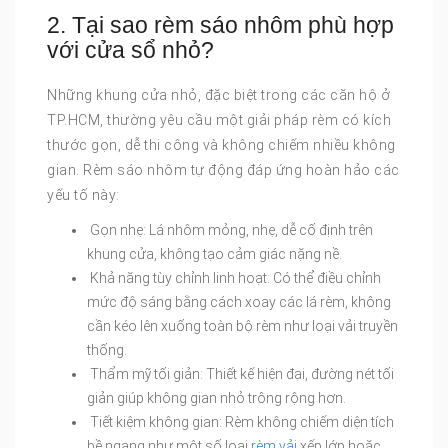
2. Tại sao rèm sáo nhôm phù hợp
với cửa sổ nhỏ?
Những khung cửa nhỏ, đặc biệt trong các căn hộ ở
TP.HCM, thường yêu cầu một giải pháp rèm có kích
thước gọn, dễ thi công và không chiếm nhiều không
gian. Rèm sáo nhôm tự động đáp ứng hoàn hảo các
yếu tố này:
Gọn nhẹ: Lá nhôm mỏng, nhẹ, dễ cố định trên
khung cửa, không tạo cảm giác nặng nề.
Khả năng tùy chỉnh linh hoạt: Có thể điều chỉnh
mức độ sáng bằng cách xoay các lá rèm, không
cần kéo lên xuống toàn bộ rèm như loại vải truyền
thống.
Thẩm mỹ tối giản: Thiết kế hiện đại, đường nét tối
giản giúp không gian nhỏ trông rộng hơn.
Tiết kiệm không gian: Rèm không chiếm diện tích
bề ngang như một số loại
rèm vải
xếp lớp hoặc