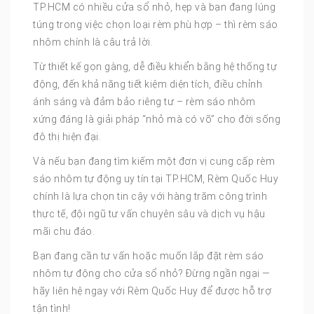
TP.HCM có nhiều cửa sổ nhỏ, hẹp và bạn đang lúng
túng trong việc chọn loại rèm phù hợp – thì rèm sáo
nhôm chính là câu trả lời.
Từ thiết kế gọn gàng, dễ điều khiển bằng hệ thống tự
động, đến khả năng tiết kiệm diện tích, điều chỉnh
ánh sáng và đảm bảo riêng tư – rèm sáo nhôm
xứng đáng là giải pháp “nhỏ mà có võ” cho đời sống
đô thị hiện đại.
Và nếu bạn đang tìm kiếm một đơn vị cung cấp rèm
sáo nhôm tự động uy tín tại TP.HCM, Rèm Quốc Huy
chính là lựa chọn tin cậy với hàng trăm công trình
thực tế, đội ngũ tư vấn chuyên sâu và dịch vụ hậu
mãi chu đáo.
Bạn đang cần tư vấn hoặc muốn lắp đặt rèm sáo
nhôm tự động cho cửa sổ nhỏ? Đừng ngần ngại —
hãy liên hệ ngay với Rèm Quốc Huy để được hỗ trợ
tận tình!