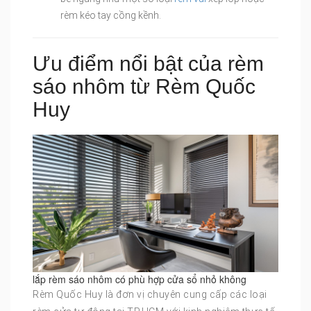
rèm kéo tay cồng kềnh.
Ưu điểm nổi bật của rèm
sáo nhôm từ Rèm Quốc
Huy
lắp rèm sáo nhôm có phù hợp cửa sổ nhỏ không
Rèm Quốc Huy là đơn vị chuyên cung cấp các loại