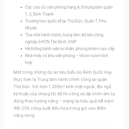
Các cao ốc văn phòng hạng A, B trung tâm quận
1, 3, Bình Thạnh
Trường học quốc tế tại Thủ Đức, Quận 7, Phú
Nhuận
Tòa nhà hành chính, trung tâm dữ liệu công
nghiệp ở KCN Tân Bình, VSIP
Hệ thống bệnh viện tư nhân, phòng khám cao cấp
Nhà máy có khu văn phòng – show room tích
hợp
Một trong những dự án tiêu biểu do Rèm Quốc Huy
thực hiện là Trung tâm hành chính công tại quận
Thủ Đức. Với hơn 1.200m² kính mặt ngoài, đội ngũ
kỹ thuật của chúng tôi đã thi công và lập trình rèm tự
động theo hướng nắng – mang lại hiệu quả tiết kiệm
đến 25% công suất điều hòa trong giờ cao điểm
nắng nóng.