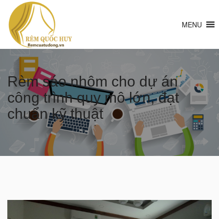
MENU
Rèm sáo nhôm cho dự án
công trình quy mô lớn, đạt
chuẩn kỹ thuật