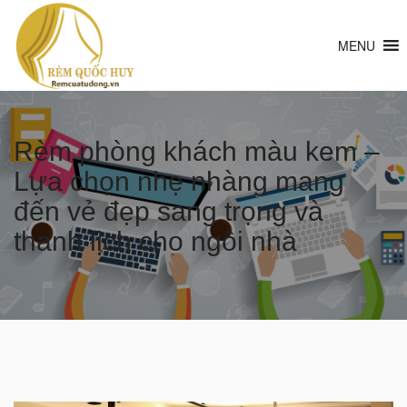
MENU
Rèm phòng khách màu kem –
Lựa chọn nhẹ nhàng mang
đến vẻ đẹp sang trọng và
thanh lịch cho ngôi nhà