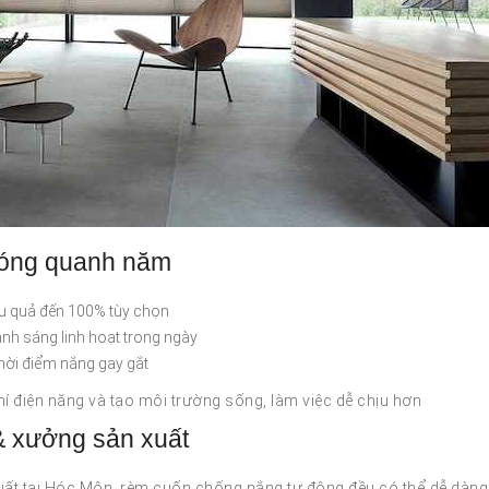
nóng quanh năm
ệu quả đến 100% tùy chọn
nh sáng linh hoạt trong ngày
hời điểm nắng gay gắt
hí điện năng và tạo môi trường sống, làm việc dễ chịu hơn
& xưởng sản xuất
xuất tại Hóc Môn, rèm cuốn chống nắng tự động đều có thể dễ dàng