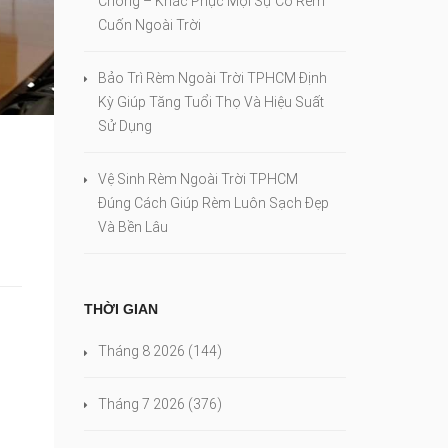
Chóng – Khắc Phục Mọi Sự Cố Rèm
Cuốn Ngoài Trời
Bảo Trì Rèm Ngoài Trời TPHCM Định
Kỳ Giúp Tăng Tuổi Thọ Và Hiệu Suất
Sử Dụng
Vệ Sinh Rèm Ngoài Trời TPHCM
Đúng Cách Giúp Rèm Luôn Sạch Đẹp
Và Bền Lâu
THỜI GIAN
Tháng 8 2026
(144)
Tháng 7 2026
(376)