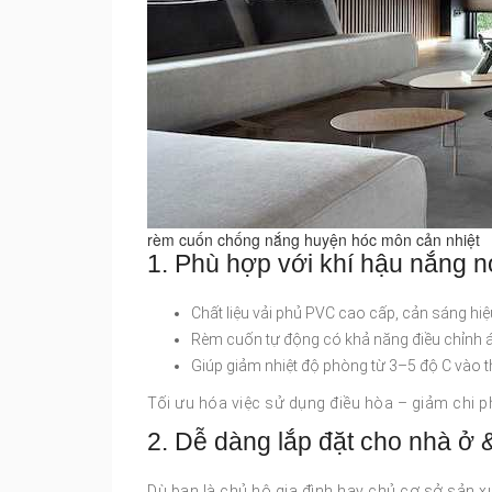
rèm cuốn chống nắng huyện hóc môn cản nhiệt
1. Phù hợp với khí hậu nắng 
Chất liệu vải phủ PVC cao cấp, cản sáng hi
Rèm cuốn tự động có khả năng điều chỉnh á
Giúp giảm nhiệt độ phòng từ 3–5 độ C vào t
Tối ưu hóa việc sử dụng điều hòa – giảm chi p
2. Dễ dàng lắp đặt cho nhà ở 
Dù bạn là chủ hộ gia đình hay chủ cơ sở sản 