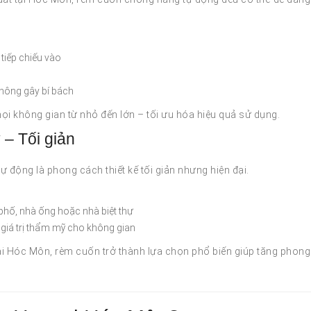
tiếp chiếu vào
hông gây bí bách
mọi không gian từ nhỏ đến lớn – tối ưu hóa hiệu quả sử dụng.
 – Tối giản
 động là phong cách thiết kế tối giản nhưng hiện đại.
 phố, nhà ống hoặc nhà biệt thự
 giá trị thẩm mỹ cho không gian
ại Hóc Môn, rèm cuốn trở thành lựa chọn phổ biến giúp tăng phong