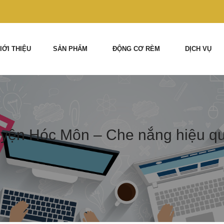
IỚI THIỆU
SẢN PHẨM
ĐỘNG CƠ RÈM
DỊCH VỤ
yện Hóc Môn – Che nắng hiệu qu