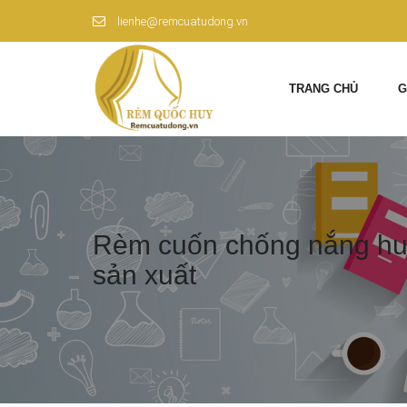
lienhe@remcuatudong.vn
TRANG CHỦ
G
Rèm cuốn chống nắng hu
sản xuất