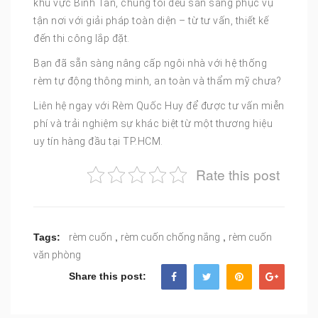
khu vực Bình Tân, chúng tôi đều sẵn sàng phục vụ
tận nơi với giải pháp toàn diện – từ tư vấn, thiết kế
đến thi công lắp đặt.
Bạn đã sẵn sàng nâng cấp ngôi nhà với hệ thống
rèm tự động thông minh, an toàn và thẩm mỹ chưa?
Liên hệ ngay với Rèm Quốc Huy để được tư vấn miễn
phí và trải nghiệm sự khác biệt từ một thương hiệu
uy tín hàng đầu tại TP.HCM.
Rate this post
,
,
Tags:
rèm cuốn
rèm cuốn chống nắng
rèm cuốn
văn phòng
Share this post: