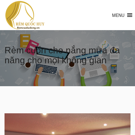
MENU
Rèm cuốn che nắng mưa đa
năng cho mọi không gian