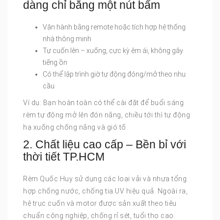
dàng chỉ bằng một nút bấm
Vận hành bằng remote hoặc tích hợp hệ thống
nhà thông minh
Tự cuốn lên – xuống, cực kỳ êm ái, không gây
tiếng ồn
Có thể lập trình giờ tự động đóng/mở theo nhu
cầu
Ví dụ: Bạn hoàn toàn có thể cài đặt để buổi sáng
rèm tự động mở lên đón nắng, chiều tới thì tự động
hạ xuống chống nắng và gió tố.
2. Chất liệu cao cấp – Bền bỉ với
thời tiết TP.HCM
Rèm Quốc Huy sử dụng các loại vải và nhựa tổng
hợp chống nước, chống tia UV hiệu quả. Ngoài ra,
hệ trục cuốn và motor được sản xuất theo tiêu
chuẩn công nghiệp, chống rỉ sét, tuổi thọ cao.