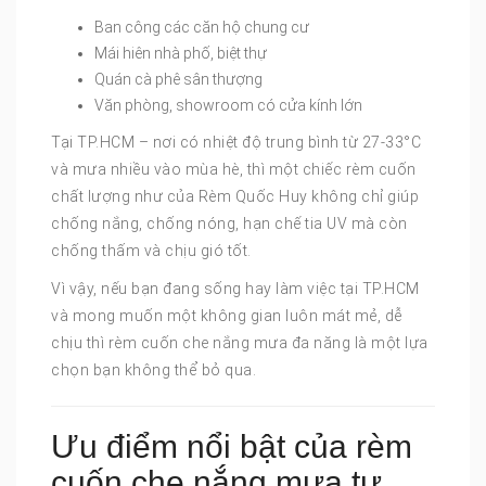
Ban công các căn hộ chung cư
Mái hiên nhà phố, biệt thự
Quán cà phê sân thượng
Văn phòng, showroom có cửa kính lớn
Tại TP.HCM – nơi có nhiệt độ trung bình từ 27-33°C
và mưa nhiều vào mùa hè, thì một chiếc rèm cuốn
chất lượng như của Rèm Quốc Huy không chỉ giúp
chống nắng, chống nóng, hạn chế tia UV mà còn
chống thấm và chịu gió tốt.
Vì vậy, nếu bạn đang sống hay làm việc tại TP.HCM
và mong muốn một không gian luôn mát mẻ, dễ
chịu thì rèm cuốn che nắng mưa đa năng là một lựa
chọn bạn không thể bỏ qua.
Ưu điểm nổi bật của rèm
cuốn che nắng mưa tự