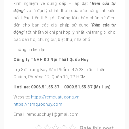
kinh nghiệm về cung cấp – lắp đặt “
Rèm cửa tự
động
” và là đại lý chính thức của các hảng linh kiện
nổi tiếng trên thế giới. Chúng tôi chắc chắn sẽ đem
đến cho bạn các giải pháp sử dụng “
Rèm cửa tự
động
” tốt nhất với chi phí hợp lý nhất khi trang bị cho
các căn hộ, chung cư, biệt thự, nhà phố.
Thông tin liên lạc:
Công ty TNHH KD Nội Thất Quốc Huy
Trụ Sở Trưng Bày Sản Phẩm : 42/23 Trần Thiện
Chánh, Phường 12, Quận 10, TP HCM.
Hotline: 0906.51.55.37 – 0909.51.55.37 (Mr Huy)
Website:
https://remcuatudong.vn
–
https://remquochuy.com
Email: remquochuy1@gmail.com
Rate this post