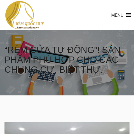
MENU
“RÈM CỬA TỰ ĐỘNG”! SẢN
PHẨM PHÙ HỢP CHO CÁC
CHUNG CƯ, BIỆT THỰ.