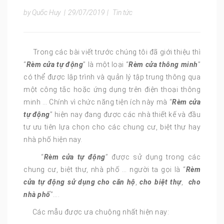
by Quốc Huy
|
29/07/2019
|
Tin tức
Trong các bài viết trước chúng tôi đã giới thiệu thì
“
Rèm cửa tự động
” là một loại “
Rèm cửa thông minh
”
có thể được lập trình và quản lý tập trung thông qua
một công tắc hoặc ứng dụng trên điện thoại thông
minh … Chính vì chức năng tiện ích này mà “
Rèm cửa
tự động
” hiện nay đang được các nhà thiết kế và đầu
tư ưu tiên lựa chọn cho các chung cư, biệt thự hay
nhà phố hiện nay.
“
Rèm cửa tự động
” được sử dụng trong các
chung cư, biệt thự, nhà phố … người ta gọi là “
Rèm
cửa tự động sử dụng cho căn hộ
,
cho biệt thự
,
cho
nhà phố
”….
Các mẫu được ưa chuộng nhất hiện nay: