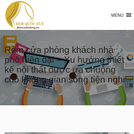
MENU
Rèm cửa phòng khách nhà
phố hiện đại – Xu hướng thiết
kế nội thất được ưa chuộng
cho không gian sống tiện nghi