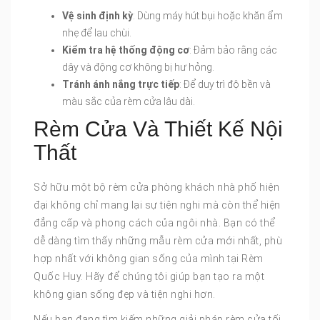
Vệ sinh định kỳ
: Dùng máy hút bụi hoặc khăn ẩm
nhẹ để lau chùi.
Kiểm tra hệ thống động cơ
: Đảm bảo rằng các
dây và động cơ không bị hư hỏng.
Tránh ánh nắng trực tiếp
: Để duy trì độ bền và
màu sắc của rèm cửa lâu dài.
Rèm Cửa Và Thiết Kế Nội
Thất
Sở hữu một bộ rèm cửa phòng khách nhà phố hiện
đại không chỉ mang lại sự tiện nghi mà còn thể hiện
đẳng cấp và phong cách của ngôi nhà. Bạn có thể
dễ dàng tìm thấy những mẫu rèm cửa mới nhất, phù
hợp nhất với không gian sống của mình tại Rèm
Quốc Huy. Hãy để chúng tôi giúp bạn tạo ra một
không gian sống đẹp và tiện nghi hơn.
Nếu bạn đang tìm kiếm những giải pháp rèm cửa tối