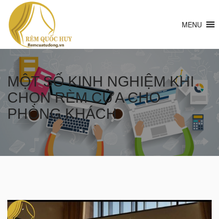
MENU
MỘT SỐ KINH NGHIỆM KHI
CHỌN RÈM CỬA CHO
PHÒNG KHÁCH