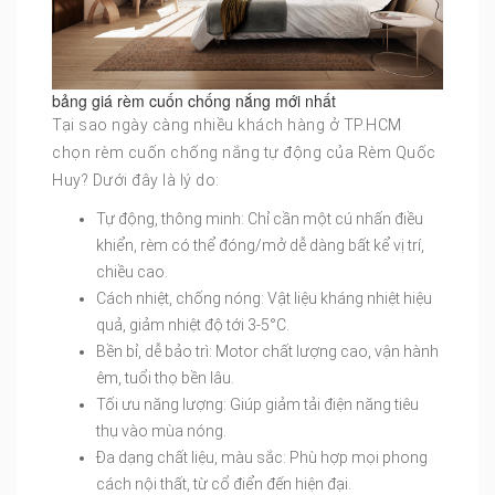
bảng giá rèm cuốn chống nắng mới nhất
Tại sao ngày càng nhiều khách hàng ở TP.HCM
chọn rèm cuốn chống nắng tự động của Rèm Quốc
Huy? Dưới đây là lý do:
Tự động, thông minh: Chỉ cần một cú nhấn điều
khiển, rèm có thể đóng/mở dễ dàng bất kể vị trí,
chiều cao.
Cách nhiệt, chống nóng: Vật liệu kháng nhiệt hiệu
quả, giảm nhiệt độ tới 3-5°C.
Bền bỉ, dễ bảo trì: Motor chất lượng cao, vận hành
êm, tuổi thọ bền lâu.
Tối ưu năng lượng: Giúp giảm tải điện năng tiêu
thụ vào mùa nóng.
Đa dạng chất liệu, màu sắc: Phù hợp mọi phong
cách nội thất, từ cổ điển đến hiện đại.