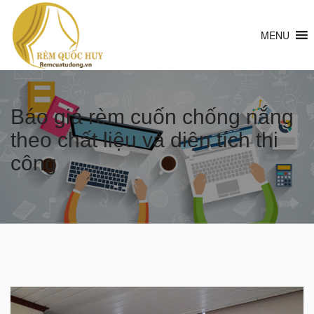
MENU
Báo giá rèm cuốn chống nắng
theo chất liệu và diện tích thi
công