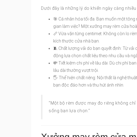
Dưới đây là những lý do khiến ngày càng nhiề
🎯 Cá nhân hóa tối đa: Bạn muốn một tông 
gian làm việc? Một xưởng may rèm cửa hoàn 
📏 Vừa vặn từng centimet: Không còn lo rèm
kích thước cửa nhà bạn.
🧵 Chất lượng vải do bạn quyết định: Từ vả
động lựa chọn chất liệu theo nhu cầu và ng
💸 Tiết kiệm chi phí về lâu dài: Dù chi phí 
lâu dài thường vượt trội.
🖐️ Thể hiện chất riêng: Nội thất là nghệ t
bạn độc đáo hơn và thu hút ánh nhìn.
“Một bộ rèm được may đo riêng không chỉ 
sống bạn lựa chọn.”
Xưởng may rèm cửa mang