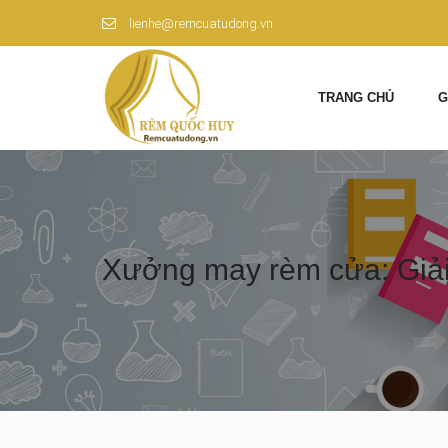
lienhe@remcuatudong.vn
TRANG CHỦ
G
Xưởng may rèm cửa: Giải