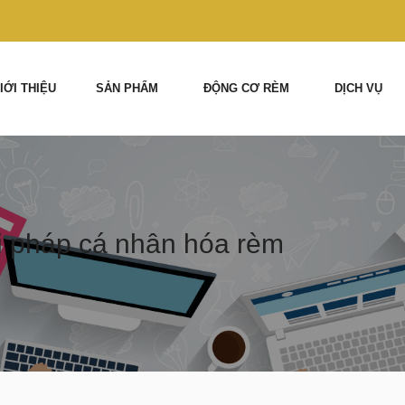
IỚI THIỆU
SẢN PHẨM
ĐỘNG CƠ RÈM
DỊCH VỤ
 pháp cá nhân hóa rèm