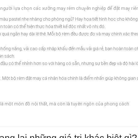
u người lựa chọn các xưởng may rèm chuyên nghiệp để đặt may riê
màu pastel nhẹ nhàng cho phòng ngủ? Hay họa tiết hình học cho không
toàn có thể hiện thực hóa thiết kế độc nhất vô nhị đó.
 quá ngắn hay dài lê thê. Mỗi bộ rèm đều được đo và may chính xác the
i chống nắng, vải cao cấp nhập khẩu đến mẫu vải giá rẻ, bạn hoàn toàn c
ân sách.
ban đầu có thể nhỉnh hơn so với hàng có sẵn, nhưng sự bền đẹp và độ hài 
huật. Một bộ rèm đặt may cá nhân hóa chính là điểm nhấn giúp không gian
là một món đồ nội thất, mà còn là tuyên ngôn của phong cách
 lại những giá trị khác biệt gì?