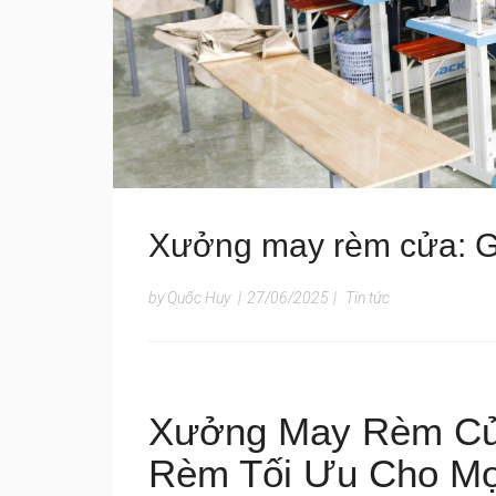
Xưởng may rèm cửa: G
by Quốc Huy
|
27/06/2025
|
Tin tức
Xưởng May Rèm Cửa
Rèm Tối Ưu Cho Mọ