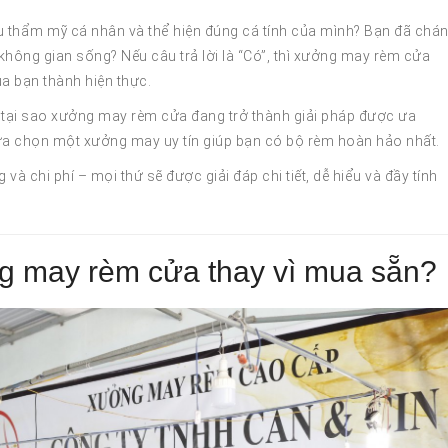
 thẩm mỹ cá nhân và thể hiện đúng cá tính của mình? Bạn đã chá
không gian sống? Nếu câu trả lời là “Có”, thì xưởng may rèm cửa
ủa bạn thành hiện thực.
á tại sao xưởng may rèm cửa đang trở thành giải pháp được ưa
ựa chọn một xưởng may uy tín giúp bạn có bộ rèm hoàn hảo nhất.
à chi phí – mọi thứ sẽ được giải đáp chi tiết, dễ hiểu và đầy tính
g may rèm cửa thay vì mua sẵn?