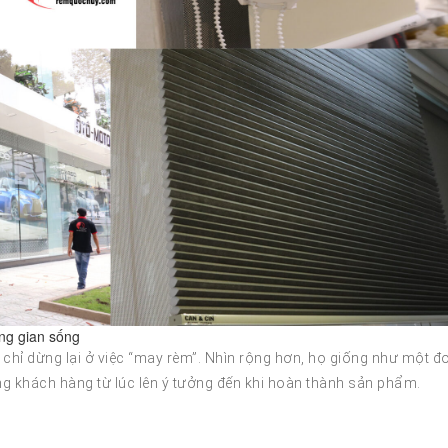
ng gian sống
hỉ dừng lại ở việc “may rèm”. Nhìn rộng hơn, họ giống như một đ
ùng khách hàng từ lúc lên ý tưởng đến khi hoàn thành sản phẩm.