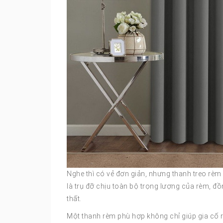
Nghe thì có vẻ đơn giản, nhưng thanh treo rèm
là trụ đỡ chịu toàn bộ trọng lượng của rèm, đồ
thất.
Một thanh rèm phù hợp không chỉ giúp gia cố 