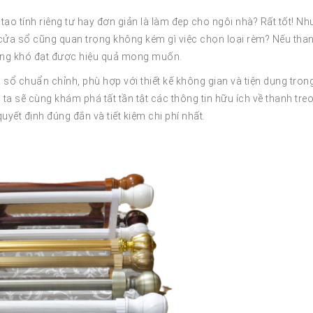
o tính riêng tư hay đơn giản là làm đẹp cho ngôi nhà? Rất tốt! N
m cửa sổ cũng quan trọng không kém gì việc chọn loại rèm? Nếu tha
ũng khó đạt được hiệu quả mong muốn.
ổ chuẩn chỉnh, phù hợp với thiết kế không gian và tiện dụng tron
 ta sẽ cùng khám phá tất tần tật các thông tin hữu ích về thanh tre
uyết định đúng đắn và tiết kiệm chi phí nhất.