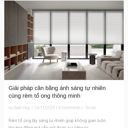
Giải pháp cân bằng ánh sáng tự nhiên
cùng rèm tổ ong thông minh
by Quốc Huy
|
13/11/2025
|
0 Comments
|
Tin tức
Rèm tổ ong lấy sáng tự nhiên giúp không gian luôn
thoáng đãng mà vẫn giữ được sự riêng tư.