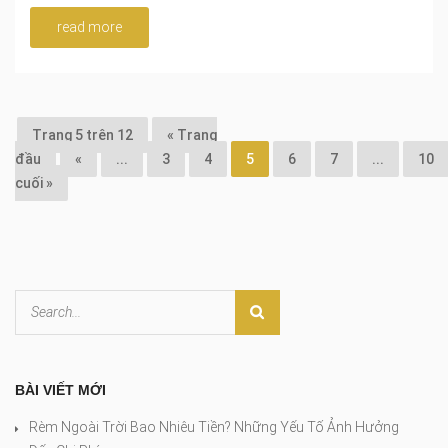
read more
Trang 5 trên 12
« Trang
đầu
«
...
3
4
5
6
7
...
10
cuối »
BÀI VIẾT MỚI
Rèm Ngoài Trời Bao Nhiêu Tiền? Những Yếu Tố Ảnh Hưởng