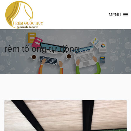
MENU
rèm tổ ong tự động