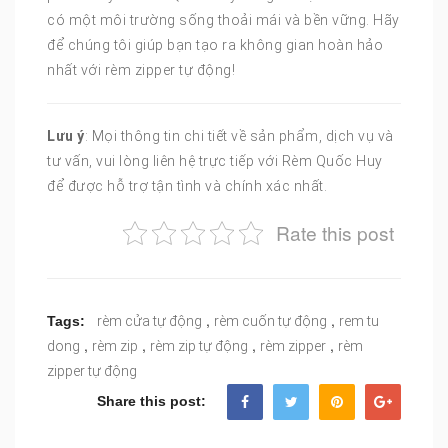
có một môi trường sống thoải mái và bền vững. Hãy
để chúng tôi giúp bạn tạo ra không gian hoàn hảo
nhất với rèm zipper tự động!
Lưu ý
: Mọi thông tin chi tiết về sản phẩm, dịch vụ và
tư vấn, vui lòng liên hệ trực tiếp với Rèm Quốc Huy
để được hỗ trợ tận tình và chính xác nhất.
Rate this post
,
,
Tags:
rèm cửa tự động
rèm cuốn tự động
rem tu
,
,
,
,
dong
rèm zip
rèm zip tự động
rèm zipper
rèm
zipper tự động
Share this post: