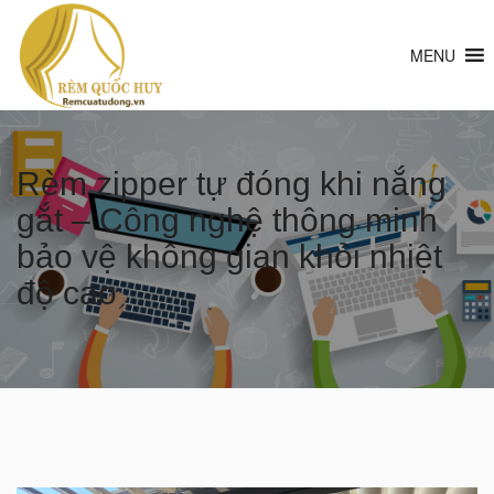
MENU
Rèm zipper tự đóng khi nắng
gắt – Công nghệ thông minh
bảo vệ không gian khỏi nhiệt
độ cao